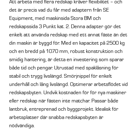
kat.
Att arbeta med flera redskap kräver flexibilitet – och
2.
det är precis vad du får med adaptern från SE
mängd
Equipment, med maskinsida Stora BM och
redskapssida 3 Punkt kat. 2. Denna adapter gör det
enkelt att använda redskap med ett annat fäste än det
din maskin är byggd för. Med en kapacitet på 2500 kg
och en bredd på 1070 mm, robust konstruktion och
smidig hantering, är detta en investering som sparar
både tid och pengar. Utrustad med spaklåsning för
stabil och trygg livslängd. Smörjnippel för enkelt
underhåll och lång livslängd. Optimerar arbetsflödet vid
redskapsbyten. Undvik kostnaden för för nya maskiner
eller redskap när fästen inte matchar. Passar både
lantbruk, entreprenad och byggprojekt. Idealisk för
arbetsplatser där snabba redskapsbyten är
nödvändiga.