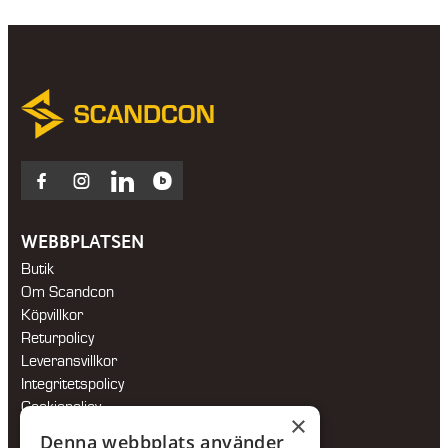
Facebook
Instagram
LinkedIn
Blocket
WEBBPLATSEN
Butik
Om Scandcon
Köpvillkor
Returpolicy
Leveransvillkor
Integritetspolicy
Cookiepolicy
×
Hållbarhetspolicy
Denna webbplats använder