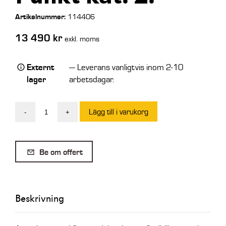
Artikelnummer:
114406
13 490
kr
exkl. moms
Externt
— Leverans vanligtvis inom 2-10
lager
arbetsdagar.
Lägg till i varukorg
-
+
SE
Adapter
MEK
Be om offert
Stora
BM
till
Beskrivning
3
Punkt