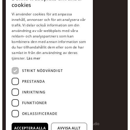
cookies
KONTAKTA OSS
Vi använder cookies för att anpassa
Jour:
073-36 88 87 0
innehåll, annonser och för att analysera vår
Växel:
020-120 29 00
trafik. Vi delar också information om din
användning av vår webbplats med våra
E-post:
info@scandcon.se
reklam- och analyspartners som kan
BESÖKSADRESS
kombinera den med annan information som
du har tillhandahållit dem eller som de har
Backagårdsgatan 9
samlat in från din användning av deras
511 57 Kinna
tjänster.
Läs mer
STRIKT NÖDVÄNDIGT
UPPGIFTER
Orgnummer
PRESTANDA
559375-8161
INRIKTNING
Swishnummer
123-615 05 28
FUNKTIONER
OKLASSIFICERADE
Producerad av Gota Media Brand Studio
ACCEPTERA ALLA
AVVISA ALLT