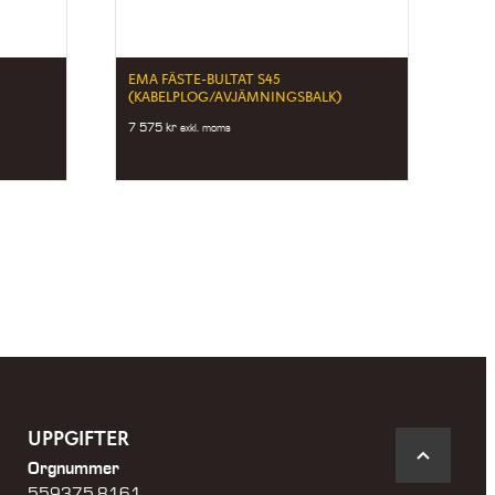
EMA FÄSTE-BULTAT S45
)
(KABELPLOG/AVJÄMNINGSBALK)
7 575
kr
exkl. moms
UPPGIFTER
Orgnummer
559375-8161