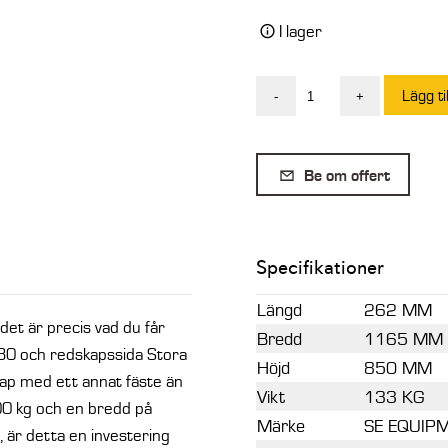
I lager
Lägg ti
-
+
SE
Adapter
HYDR
Be om offert
L30
till
Stora
Specifikationer
BM
mängd
Längd
262 MM
 det är precis vad du får
Bredd
1165 MM
30 och redskapssida Stora
Höjd
850 MM
ap med ett annat fäste än
Vikt
133 KG
00 kg och en bredd på
Märke
SE EQUIP
 är detta en investering