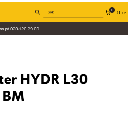
0
0
kr
oss på 020-120 29 00
ter HYDR L30
ra BM