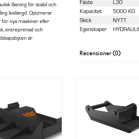
Fäste
L30
isk låsning för stabil och
Kapacitet
5000 KG
lång livslängd. Optimerar
Skick
NYTT
 för nya maskiner eller
Egenskaper
HYDRAULI
uk, entreprenad och
edskapsbyten är
Recensioner (0)