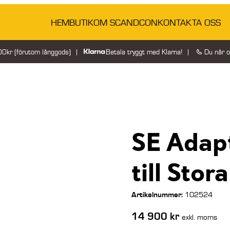
HEM
BUTIK
OM SCANDCON
KONTAKTA OSS
200kr (förutom långgods)
Betala tryggt med Klarna!
Du når 
SE Adap
till Sto
Artikelnummer:
102524
14 900
kr
exkl. moms