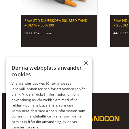
EMA STD DJUPSKOPA 50L MED TAND –
EMA HD 
410MM – S30/180
– 2500M
9 600
kr
44 325
kr
exkl. moms
×
Denna webbplats använder
cookies
Vi använder cookies för att anpassa
innehåll, annonser och för att analysera vår
trafik. Vi delar också information om din
användning av vår webbplats med våra
reklam- och analyspartners som kan
kombinera den med annan information som
du har tillhandahållit dem eller som de har
samlat in från din användning av deras
tjänster.
Läs mer