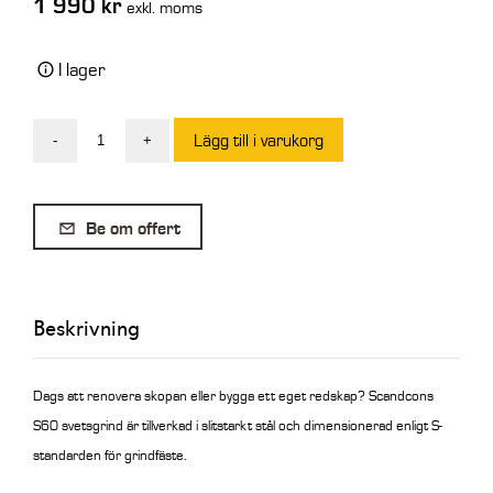
1 990
kr
exkl. moms
I lager
Lägg till i varukorg
-
+
S60
Svetsgrind
mängd
Be om offert
Beskrivning
Dags att renovera skopan eller bygga ett eget redskap? Scandcons
S60 svetsgrind är tillverkad i slitstarkt stål och dimensionerad enligt S-
standarden för grindfäste.