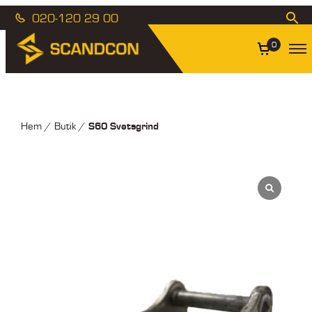
020-120 29 00
0
S60 Svetsgrind
Hem
/
Butik
/