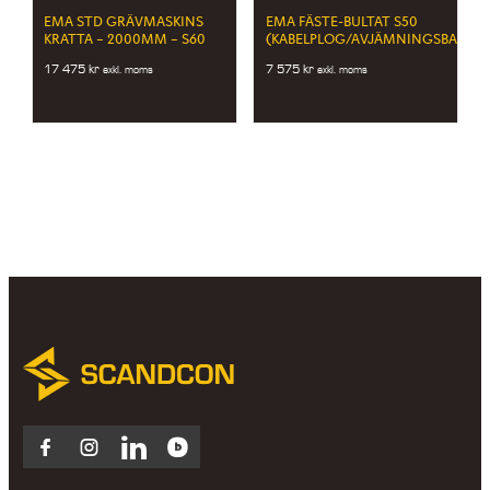
EMA STD GRÄVMASKINS
EMA FÄSTE-BULTAT S50
KRATTA – 2000MM – S60
(KABELPLOG/AVJÄMNINGSBALK)
17 475
kr
7 575
kr
exkl. moms
exkl. moms
Facebook
Instagram
LinkedIn
Blocket