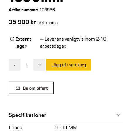
Artikelnummer:
103566
35 900
kr
exkl. moms
Externt
— Leverans vanligtvis inom 2-10
lager
arbetsdagar.
Lägg till i varukorg
-
+
S60
Planeringsskopa,
Slitribbor
Be om offert
750L,
1650mm
mängd
Specifikationer
Längd
1000 MM