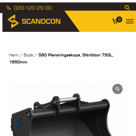
020-120 29 00
0
S60 Planeringsskopa, Slitribbor 750L,
Hem
/
Butik
/
1650mm