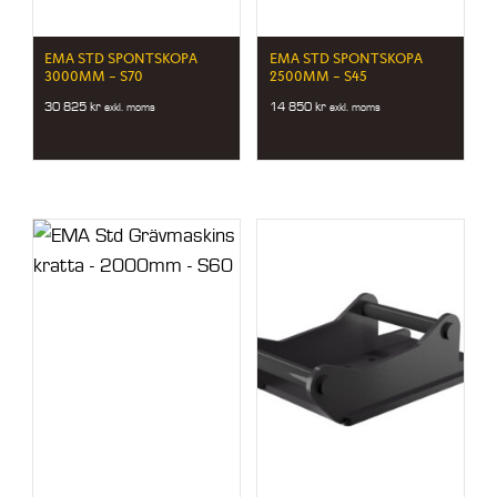
EMA STD SPONTSKOPA
EMA STD SPONTSKOPA
3000MM – S70
2500MM – S45
30 825
kr
14 850
kr
exkl. moms
exkl. moms