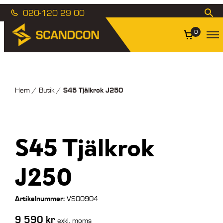
020-120 29 00
0
S45 Tjälkrok J250
Hem
/
Butik
/
S45 Tjälkrok
J250
Artikelnummer:
VS00904
9 590
kr
exkl. moms