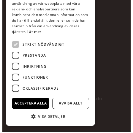
användning av vår webbplats med våra
E-post:
info@scandcon.se
reklam- och analyspartners som kan
BESÖKSADRESS
kombinera den med annan information som
du har tillhandahållit dem eller som de har
Backagårdsgatan 9
samlat in från din användning av deras
511 57 Kinna
tjänster.
Läs mer
STRIKT NÖDVÄNDIGT
UPPGIFTER
Orgnummer
PRESTANDA
559375-8161
INRIKTNING
Swishnummer
123-615 05 28
FUNKTIONER
OKLASSIFICERADE
Producerad av Gota Media Brand Studio
ACCEPTERA ALLA
AVVISA ALLT
VISA DETALJER