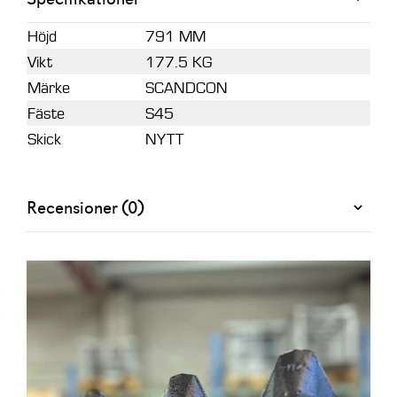
Höjd
791 MM
Vikt
177.5 KG
Märke
SCANDCON
Fäste
S45
Skick
NYTT
Recensioner (0)