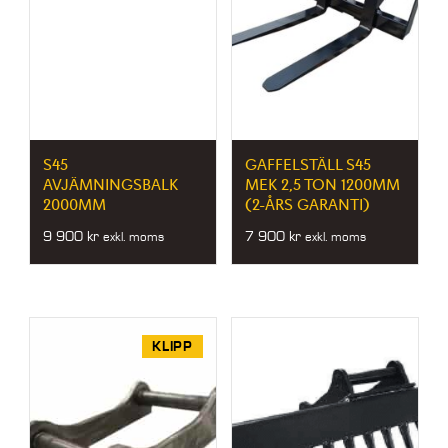
S45
GAFFELSTÄLL S45
AVJÄMNINGSBALK
MEK 2,5 TON 1200MM
2000MM
(2-ÅRS GARANTI)
9 900
kr
7 900
kr
exkl. moms
exkl. moms
KLIPP