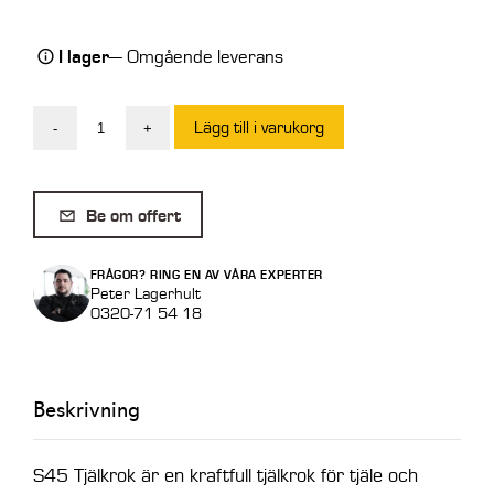
I lager
— Omgående leverans
Lägg till i varukorg
-
+
S45
Tjälkrok
J250
Be om offert
mängd
FRÅGOR? RING EN AV VÅRA EXPERTER
Peter Lagerhult
0320-71 54 18
Beskrivning
S45 Tjälkrok är en kraftfull tjälkrok för tjäle och