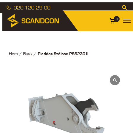
020-120 29 00
0
Pladdet Stålsax PSS230-II
Hem
/
Butik
/