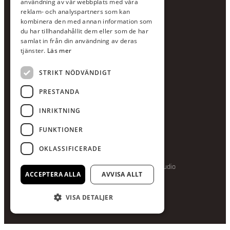
användning av vår webbplats med våra
E-post:
info@scandcon.se
reklam- och analyspartners som kan
BESÖKSADRESS
kombinera den med annan information som
du har tillhandahållit dem eller som de har
Backagårdsgatan 9
samlat in från din användning av deras
511 57 Kinna
tjänster.
Läs mer
STRIKT NÖDVÄNDIGT
UPPGIFTER
Orgnummer
PRESTANDA
559375-8161
INRIKTNING
Swishnummer
123-615 05 28
FUNKTIONER
OKLASSIFICERADE
Producerad av Gota Media Brand Studio
ACCEPTERA ALLA
AVVISA ALLT
VISA DETALJER