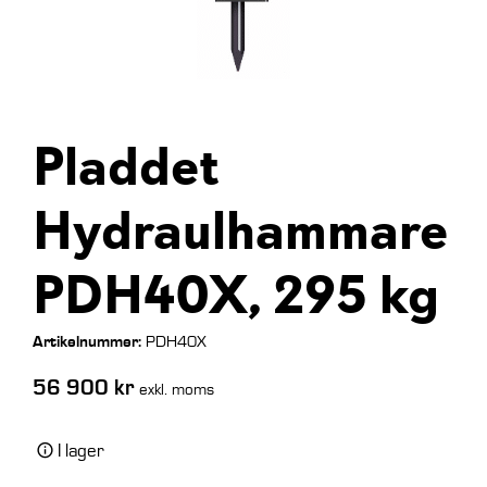
Pladdet
Hydraulhammare
PDH40X, 295 kg
Artikelnummer:
PDH40X
56 900
kr
exkl. moms
I lager