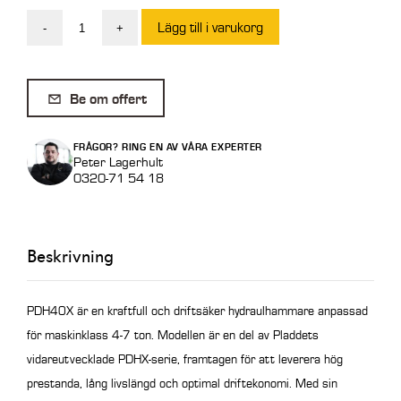
Lägg till i varukorg
-
+
Pladdet
Hydraulhammare
PDH40X,
Be om offert
295
kg
FRÅGOR? RING EN AV VÅRA EXPERTER
mängd
Peter Lagerhult
0320-71 54 18
Beskrivning
PDH40X är en kraftfull och driftsäker hydraulhammare anpassad
för maskinklass 4-7 ton. Modellen är en del av Pladdets
vidareutvecklade PDHX-serie, framtagen för att leverera hög
prestanda, lång livslängd och optimal driftekonomi. Med sin