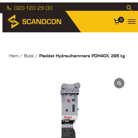
020-120 29 00
0
Pladdet Hydraulhammare PDH40X, 295 kg
Hem
/
Butik
/