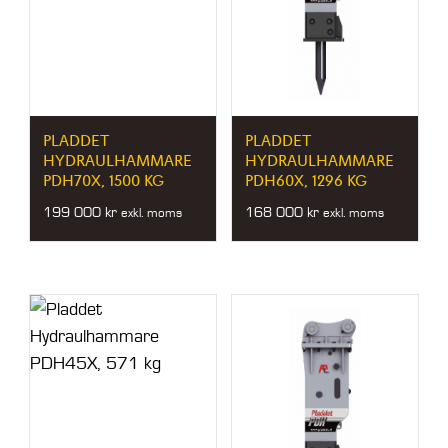
PLADDET
PLADDET
HYDRAULHAMMARE
HYDRAULHAMMARE
PDH70X, 1500 KG
PDH60X, 1296 KG
199 000
kr
168 000
kr
exkl. moms
exkl. moms