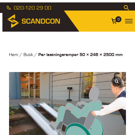
020-120 29 00
0
Par lastningsramper 50 × 246 × 2500 mm
Hem
/
Butik
/