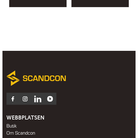
range:
32
550 kr
through
44
350 kr
Facebook
Instagram
LinkedIn
Blocket
WEBBPLATSEN
Butik
Om Scandcon