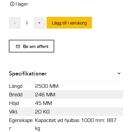
I lager
Lägg till i varukorg
-
+
Par
lastningsramper
50
Be om offert
×
246
×
Specifikationer
2500
mm
Längd
2500 MM
mängd
Bredd
246 MM
Höjd
45 MM
Vikt
20 KG
Egenskape
Kapacitet vid hjulbas 1000 mm: 887
r
kg