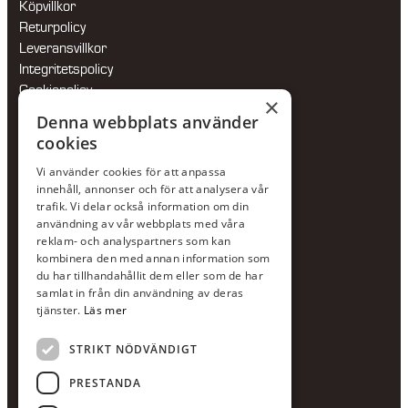
Köpvillkor
Returpolicy
Leveransvillkor
Integritetspolicy
Cookiepolicy
×
Hållbarhetspolicy
Denna webbplats använder
cookies
KONTAKTA OSS
Vi använder cookies för att anpassa
Jour:
073-36 88 87 0
innehåll, annonser och för att analysera vår
Växel:
020-120 29 00
trafik. Vi delar också information om din
användning av vår webbplats med våra
E-post:
info@scandcon.se
reklam- och analyspartners som kan
BESÖKSADRESS
kombinera den med annan information som
du har tillhandahållit dem eller som de har
Backagårdsgatan 9
samlat in från din användning av deras
511 57 Kinna
tjänster.
Läs mer
STRIKT NÖDVÄNDIGT
UPPGIFTER
Orgnummer
PRESTANDA
559375-8161