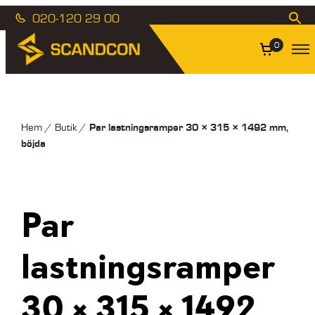
020-120 29 00
0
Par lastningsramper 30 × 315 × 1492 mm,
Hem
/
Butik
/
böjda
Par
lastningsramper
30 × 315 × 1492