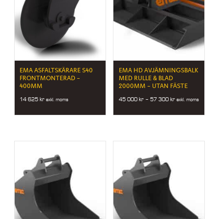
EMA ASFALTSKÄRARE S40
EMA HD AVJÄMNINGSBALK
FRONTMONTERAD –
MED RULLE & BLAD
400MM
2000MM – UTAN FÄSTE
Price
14 625
kr
45 000
kr
–
57 300
kr
exkl. moms
exkl. moms
range:
45
000 kr
through
57
300 kr