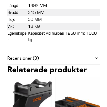
mm,
Längd
1492 MM
böjda
Bredd
315 MM
mängd
Höjd
30 MM
Vikt
16 KG
Egenskape
Kapacitet vid hjulbas 1250 mm: 1000
r
kg
Recensioner (0)
Relaterade produkter