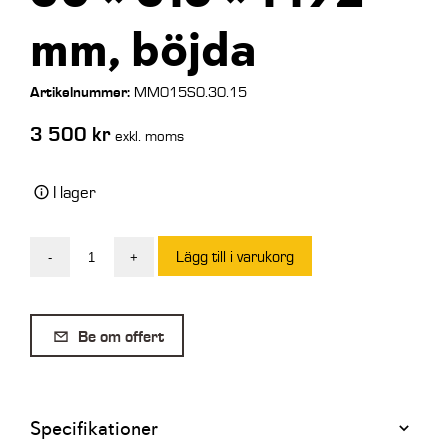
mm, böjda
Artikelnummer:
MM015S0.30.15
3 500
kr
exkl. moms
I lager
Lägg till i varukorg
-
+
Par
lastningsramper
30
Be om offert
×
315
×
Specifikationer
1492