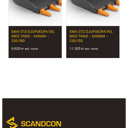
EMA STD DJUPSKOPA 50L
EMA STD DJUPSKOPA 90L
MED TAND – 410MM –
MED TAND – 500MM –
S30/180
S30/150
9 600
kr
11 325
kr
exkl. moms
exkl. moms