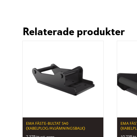
Relaterade produkter
EMA FÄSTE-BULTAT S40
EMA FÄS
(KABELPLOG/AVJÄMNINGSBALK)
(KABELP
7 275
kr
10 725
kr
exkl. moms