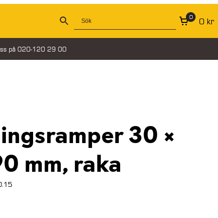
0
0
kr
oss på 020-120 29 00
ningsramper 30 ×
90 mm, raka
.15