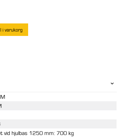
ll i varukorg
MM
M
G
et vid hjulbas 1250 mm: 700 kg