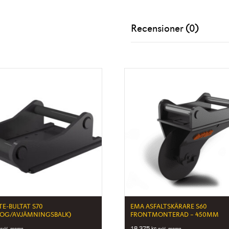
Recensioner (0)
TE-BULTAT S70
EMA ASFALTSKÄRARE S60
LOG/AVJÄMNINGSBALK)
FRONTMONTERAD – 450MM
18 375
kr
exkl. moms
exkl. moms