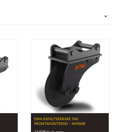
EMA ASFALTSKÄRARE S40
FRONTMONTERAD – 400MM
14 625
kr
exkl. moms