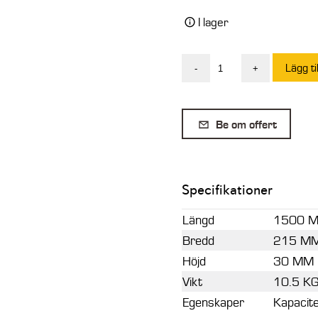
I lager
Lägg ti
-
+
Par
lastningsramper
30
Be om offert
×
215
×
Specifikationer
1990
mm,
Längd
1500 
raka
Bredd
215 M
mängd
Höjd
30 MM
Vikt
10.5 K
Egenskaper
Kapacit