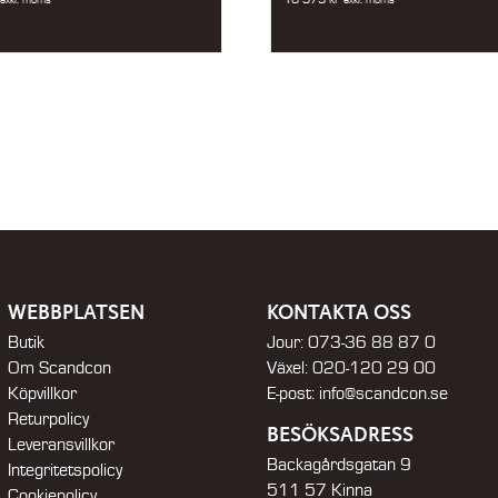
WEBBPLATSEN
KONTAKTA OSS
Butik
Jour:
073-36 88 87 0
Om Scandcon
Växel:
020-120 29 00
Köpvillkor
E-post:
info@scandcon.se
Returpolicy
BESÖKSADRESS
Leveransvillkor
Backagårdsgatan 9
Integritetspolicy
511 57 Kinna
Cookiepolicy