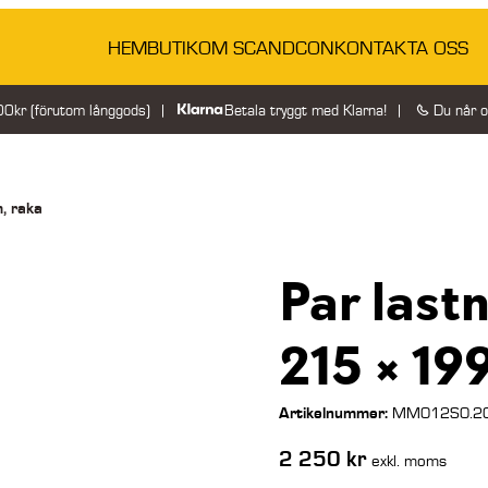
HEM
BUTIK
OM SCANDCON
KONTAKTA OSS
200kr (förutom långgods)
Betala tryggt med Klarna!
Du når 
, raka
Par last
215 × 19
Artikelnummer:
MM012S0.20
2 250
kr
exkl. moms