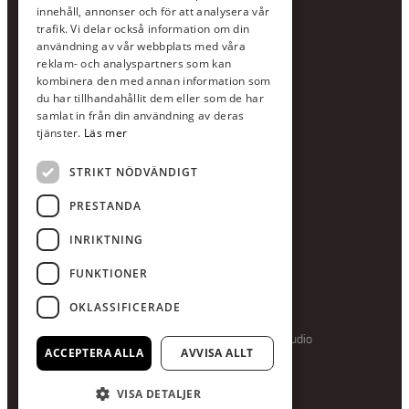
Jour:
073-36 88 87 0
innehåll, annonser och för att analysera vår
Växel:
020-120 29 00
trafik. Vi delar också information om din
användning av vår webbplats med våra
E-post:
info@scandcon.se
reklam- och analyspartners som kan
BESÖKSADRESS
kombinera den med annan information som
du har tillhandahållit dem eller som de har
Backagårdsgatan 9
samlat in från din användning av deras
511 57 Kinna
tjänster.
Läs mer
STRIKT NÖDVÄNDIGT
UPPGIFTER
Orgnummer
PRESTANDA
559375-8161
INRIKTNING
Swishnummer
123-615 05 28
FUNKTIONER
OKLASSIFICERADE
Producerad av Gota Media Brand Studio
ACCEPTERA ALLA
AVVISA ALLT
VISA DETALJER