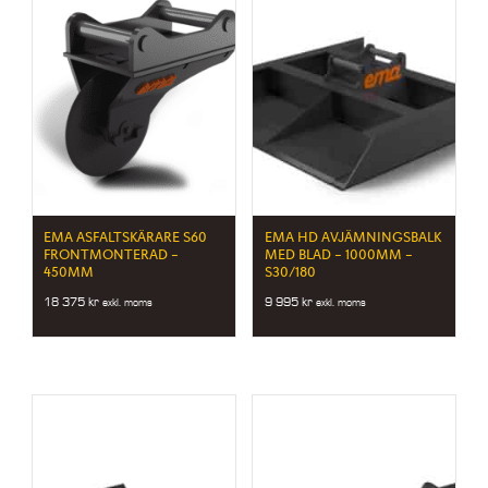
EMA ASFALTSKÄRARE S60
EMA HD AVJÄMNINGSBALK
FRONTMONTERAD –
MED BLAD – 1000MM –
450MM
S30/180
18 375
kr
9 995
kr
exkl. moms
exkl. moms