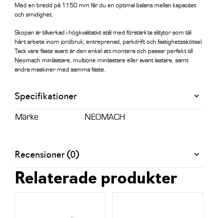
Med en bredd på 1150 mm får du en optimal balans mellan kapacitet
och smidighet.
Skopan är tillverkad i högkvalitativt stål med förstärkta slitytor som tål
hårt arbete inom jordbruk, entreprenad, parkdrift och fastighetsskötsel.
Tack vare fäste avant är den enkel att montera och passar perfekt till
Neomach minilastare, multione minilastare eller avant lastare, samt
andra maskiner med samma fäste.
Specifikationer
Märke
NEOMACH
Recensioner (0)
Relaterade produkter