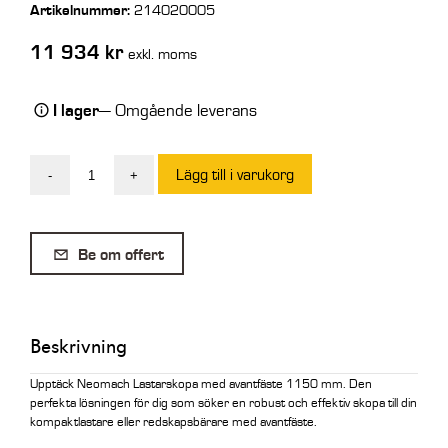
Artikelnummer:
214020005
11 934
kr
exkl. moms
I lager
— Omgående leverans
Lägg till i varukorg
-
+
Neomach
Lastarskopa
1050
Be om offert
mm
mängd
Beskrivning
Upptäck Neomach Lastarskopa med avantfäste 1150 mm. Den
perfekta lösningen för dig som söker en robust och effektiv skopa till din
kompaktlastare eller redskapsbärare med avantfäste.