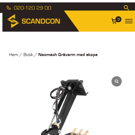
020-120 29 00
0
Neomach Grävarm med skopa
Hem
/
Butik
/