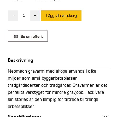
Lägg till i varukorg
-
+
Neomach
Grävarm
med
Be om offert
skopa
mängd
Beskrivning
Neomach grävarm med skopa används i olika
miljöer som små byggarbetsplatser,
trädgårdscenter och trädgårdar. Grävarmen är det
perfekta verktyget för mindre grävjobb. Tack vare
sin storlek är den lämplig för tillträde till trånga
arbetsplatser.
Specifikationer