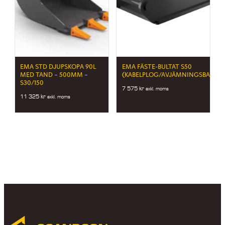
EMA STD DJUPSKOPA 90L
EMA FÄSTE-BULTAT S50
MED TAND – 500MM –
(KABELPLOG/AVJÄMNINGSBALK)
S30/150
7 575
kr
exkl. moms
11 325
kr
exkl. moms