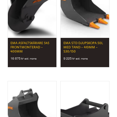
EMA ASFALTSKÄRARE S45
EMA STD DJUPSKOPA 50L
FRONTMONTERAD –
MED TAND – 410MM –
400MM
S30/150
16 875
kr
9 225
kr
exkl. moms
exkl. moms