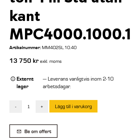
kant
MPC4000.1000.1
Artikelnummer:
MM402SL.10.40
13 750
kr
exkl. moms
Externt
— Leverans vanligtvis inom 2-10
lager
arbetsdagar.
Lägg till i varukorg
-
+
Aluminiumramp
1
ton
Be om offert
4