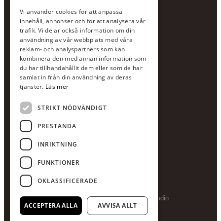
KONTAKTA OSS
Vi använder cookies för att anpassa
Jour:
073-36 88 87 0
innehåll, annonser och för att analysera vår
Växel:
020-120 29 00
trafik. Vi delar också information om din
användning av vår webbplats med våra
E-post:
info@scandcon.se
reklam- och analyspartners som kan
BESÖKSADRESS
kombinera den med annan information som
du har tillhandahållit dem eller som de har
Backagårdsgatan 9
samlat in från din användning av deras
511 57 Kinna
tjänster.
Läs mer
STRIKT NÖDVÄNDIGT
UPPGIFTER
Orgnummer
PRESTANDA
559375-8161
INRIKTNING
Swishnummer
123-615 05 28
FUNKTIONER
OKLASSIFICERADE
Producerad av Gota Media Brand Studio
ACCEPTERA ALLA
AVVISA ALLT