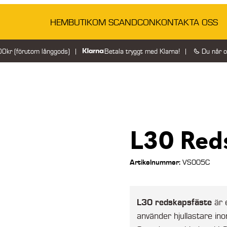
HEM
BUTIK
OM SCANDCON
KONTAKTA OSS
200kr (förutom långgods)
Betala tryggt med Klarna!
Du når 
L30 Red
Artikelnummer:
VS005C
L30 redskapsfäste
är e
använder hjullastare ino