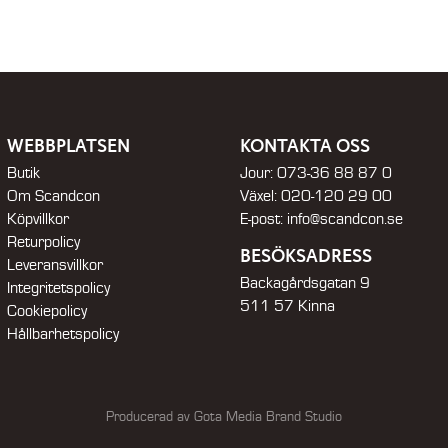
WEBBPLATSEN
KONTAKTA OSS
Butik
Jour:
073-36 88 87 0
Om Scandcon
Växel:
020-120 29 00
Köpvillkor
E-post:
info@scandcon.se
Returpolicy
BESÖKSADRESS
Leveransvillkor
Backagårdsgatan 9
Integritetspolicy
511 57 Kinna
Cookiepolicy
Hållbarhetspolicy
Producerad av Gota Media Brand Studio