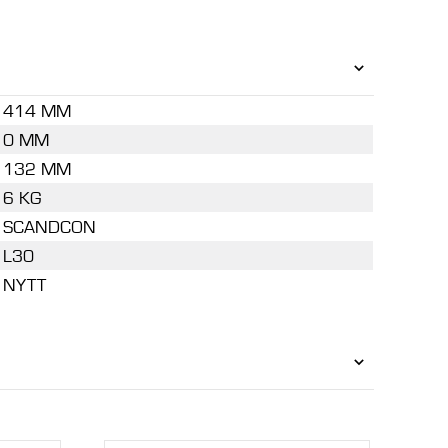
414 MM
0 MM
132 MM
6 KG
SCANDCON
L30
NYTT