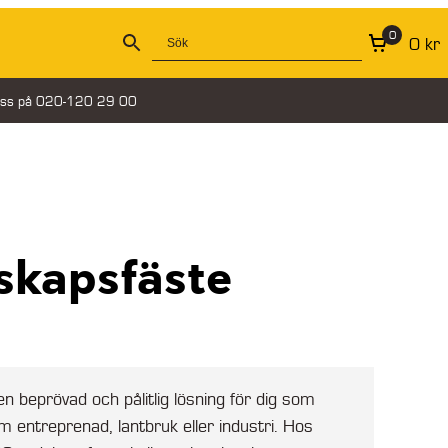
0
0
kr
oss på 020-120 29 00
skapsfäste
n beprövad och pålitlig lösning för dig som
m entreprenad, lantbruk eller industri. Hos