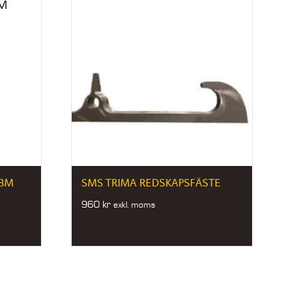
 BM
SMS TRIMA REDSKAPSFÄSTE
960
kr
exkl. moms