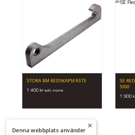
STORA BM REDSKAPSFÄSTE
SE RE
S100
1 400
kr
exkl. moms
1 900
k
×
Denna webbplats använder