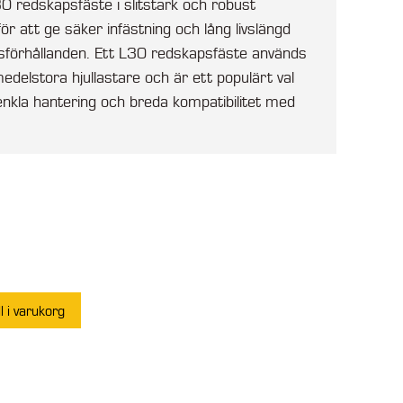
0 redskapsfäste i slitstark och robust
för att ge säker infästning och lång livslängd
sförhållanden. Ett L30 redskapsfäste används
delstora hjullastare och är ett populärt val
, enkla hantering och breda kompatibilitet med
ll i varukorg