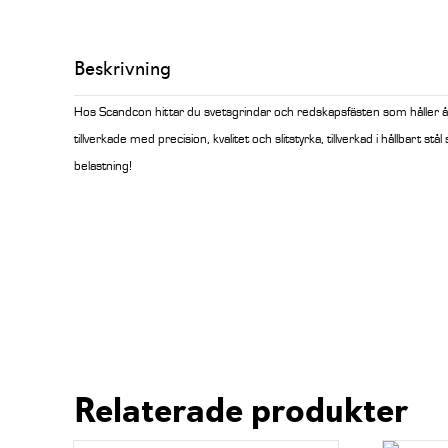
Beskrivning
Hos Scandcon hittar du svetsgrindar och redskapsfästen som håller år
tillverkade med precision, kvalitet och slitstyrka, tillverkad i hållbart s
belastning!
Relaterade produkter