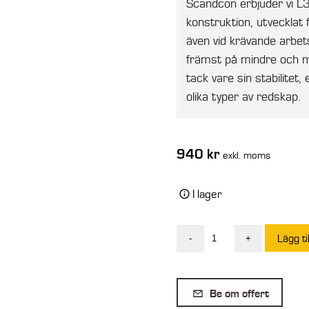
Scandcon erbjuder vi L3
konstruktion, utvecklat 
även vid krävande arbet
främst på mindre och me
tack vare sin stabilitet
olika typer av redskap.
940
kr
exkl. moms
I lager
Lägg ti
-
+
L30
Redskapsfäste
mängd
Be om offert