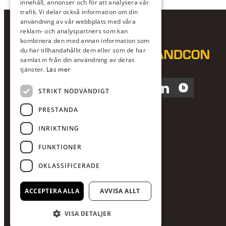
innehåll, annonser och för att analysera vår
trafik. Vi delar också information om din
användning av vår webbplats med våra
reklam- och analyspartners som kan
kombinera den med annan information som
du har tillhandahållit dem eller som de har
samlat in från din användning av deras
tjänster.
Läs mer
Facebook
Instagram
LinkedIn
Blocket
STRIKT NÖDVÄNDIGT
PRESTANDA
INRIKTNING
FUNKTIONER
OKLASSIFICERADE
ACCEPTERA ALLA
AVVISA ALLT
VISA DETALJER