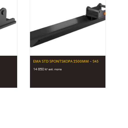
EMA STD SPONTSKOPA 2500MM – S45
)
14 850
kr
exkl. moms