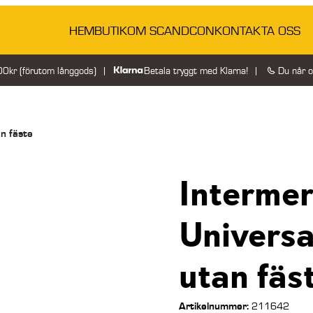
HEM
BUTIK
OM SCANDCON
KONTAKTA OSS
200kr (förutom långgods)
Betala tryggt med Klarna!
Du når 
n fäste
Interme
Universa
utan fäs
Artikelnummer:
211642