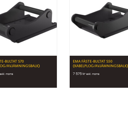
TE-BULTAT S70
EMA FÄSTE-BULTAT S50
LOG/AVJÄMNINGSBALK)
(KABELPLOG/AVJÄMNINGSBALK
7 575
kr
exkl. moms
exkl. moms