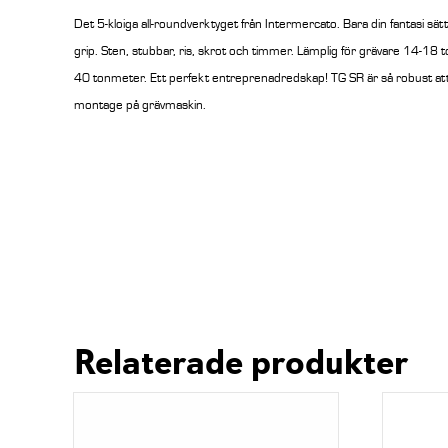
Det 5-kloiga all-roundverktyget från Intermercato. Bara din fantasi s
grip. Sten, stubbar, ris, skrot och timmer. Lämplig för grävare 14-18 to
40 tonmeter. Ett perfekt entreprenadredskap! TG SR är så robust att
montage på grävmaskin.
Relaterade produkter