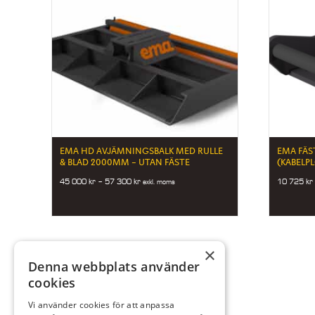
EMA HD AVJÄMNINGSBALK MED RULLE
EMA FÄS
& BLAD 2000MM – UTAN FÄSTE
(KABELP
Price
45 000
kr
–
57 300
kr
10 725
kr
exkl. moms
range:
45
000 kr
through
57
×
300 kr
Denna webbplats använder
cookies
Vi använder cookies för att anpassa