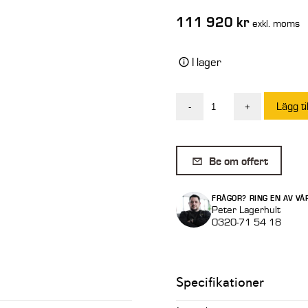
111 920
kr
exkl. moms
I lager
Lägg ti
-
+
Intermercato
Universalgrip
TG
Be om offert
55
SR5
FRÅGOR? RING EN AV VÅ
utan
Peter Lagerhult
0320-71 54 18
fäste
mängd
Specifikationer