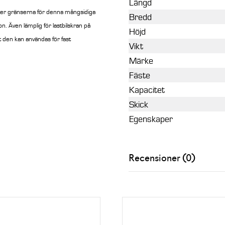
Längd
ätter gränserna för denna mångsidiga
Bredd
n. Även lämplig för lastbilskran på
Höjd
 den kan användas för fast
Vikt
Märke
Fäste
Kapacitet
Skick
Egenskaper
Recensioner (0)