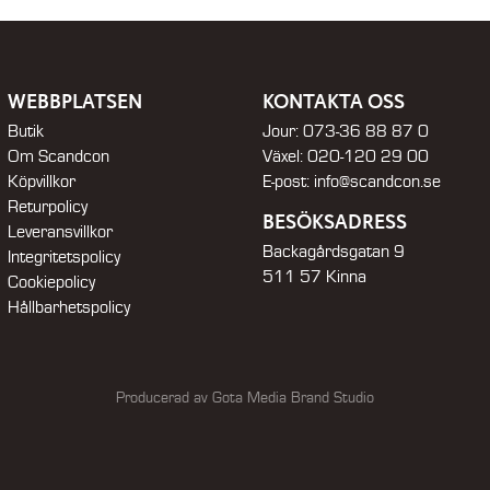
WEBBPLATSEN
KONTAKTA OSS
Butik
Jour:
073-36 88 87 0
Om Scandcon
Växel:
020-120 29 00
Köpvillkor
E-post:
info@scandcon.se
Returpolicy
BESÖKSADRESS
Leveransvillkor
Backagårdsgatan 9
Integritetspolicy
511 57 Kinna
Cookiepolicy
Hållbarhetspolicy
Producerad av Gota Media Brand Studio