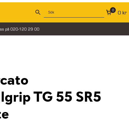
0
0
kr
oss på 020-120 29 00
rcato
lgrip TG 55 SR5
te