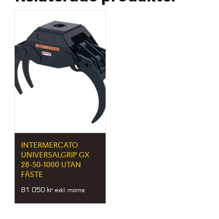
INTERMERCATO
UNIVERSALGRIP GX
28-50-1000 UTAN
FÄSTE
81 050
kr
exkl. moms