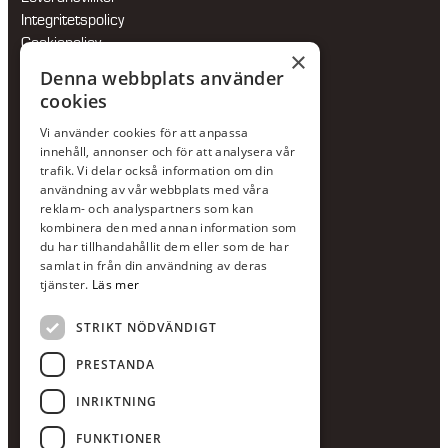
Integritetspolicy
Cookiepolicy
×
Hållbarhetspolicy
Denna webbplats använder
cookies
KONTAKTA OSS
Vi använder cookies för att anpassa
Jour:
073-36 88 87 0
innehåll, annonser och för att analysera vår
Växel:
020-120 29 00
trafik. Vi delar också information om din
användning av vår webbplats med våra
E-post:
info@scandcon.se
reklam- och analyspartners som kan
BESÖKSADRESS
kombinera den med annan information som
du har tillhandahållit dem eller som de har
Backagårdsgatan 9
samlat in från din användning av deras
511 57 Kinna
tjänster.
Läs mer
STRIKT NÖDVÄNDIGT
UPPGIFTER
Orgnummer
PRESTANDA
559375-8161
INRIKTNING
Swishnummer
123-615 05 28
FUNKTIONER