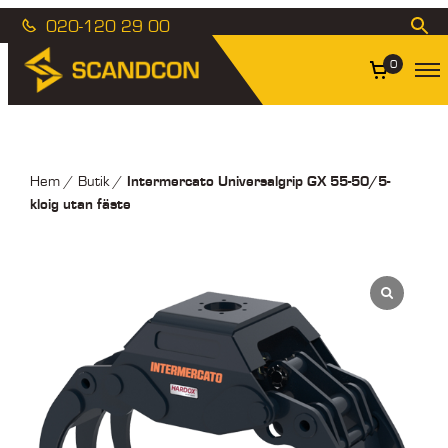
020-120 29 00
0
Intermercato Universalgrip GX 55-50/5-
Hem
/
Butik
/
kloig utan fäste