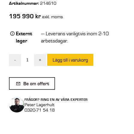
Artikelnummer:
214610
195 990
kr
exkl. moms
Externt
— Leverans vanligtvis inom 2-10
lager
arbetsdagar.
Lägg till i varukorg
-
+
Intermercato
Universalgrip
GX
Be om offert
55-
50/5-
FRÅGOR? RING EN AV VÅRA EXPERTER
kloig
Peter Lagerhult
0320-71 54 18
utan
fäste
mängd