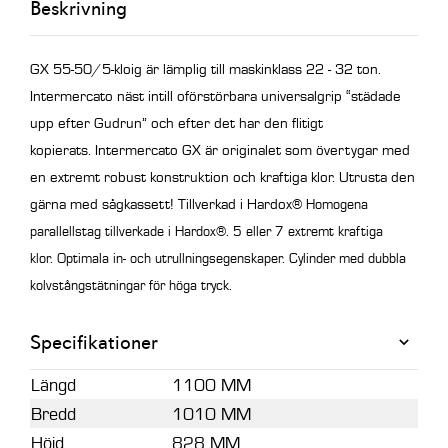
Beskrivning
GX 55-50/5-kloig är lämplig till maskinklass 22 - 32 ton.
Intermercato näst intill oförstörbara universalgrip “städade
upp efter Gudrun” och efter det har den flitigt
kopierats.
Intermercato GX är originalet som övertygar med
en extremt robust konstruktion och kraftiga klor.
Utrusta den
gärna med sågkassett! Tillverkad i Hardox
® Homogena
parallellstag tillverkade i Hardox®. 5 eller 7 extremt kraftiga
klor. Optimala in- och utrullningsegenskaper. Cylinder med dubbla
kolvstångstätningar för höga tryck.
Specifikationer
Längd
1100 MM
Bredd
1010 MM
Höjd
828 MM