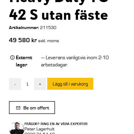
42 S utan fäste
Artikelnummer:
211530
49 580
kr
exkl. moms
Externt
— Leverans vanligtvis inom 2-10
lager
arbetsdagar.
Lägg till i varukorg
-
+
Intermercato
Timmergrip
Heavy
Be om offert
Duty
TG
FRÅGOR? RING EN AV VÅRA EXPERTER
42
Peter Lagerhult