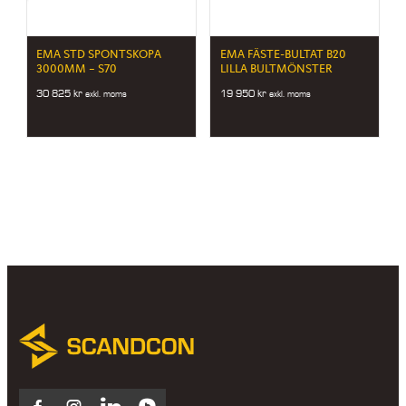
EMA STD SPONTSKOPA
EMA FÄSTE-BULTAT B20
3000MM – S70
LILLA BULTMÖNSTER
30 825
kr
19 950
kr
exkl. moms
exkl. moms