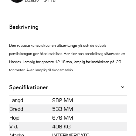
0320-71 54 18
S
utan
fäste
Beskrivning
mängd
Den robusta konstruktionen tillåter tunga lyft och de dubbla
parallellstagen ger ökad stabilitet. Har klor och parallellstag tillverkade av
Hardox. Lämplig för grävare 12-18 ton, lämplig för lastbilskran på¨20
tonmeter. Även lämplig till skogsmaskin.
Specifikationer
Längd
982 MM
Bredd
533 MM
Höjd
676 MM
Vikt
408 KG
Märke
INTERMERCATO