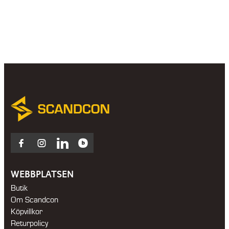
525 kr
through
61
325 kr
Facebook
Instagram
LinkedIn
Blocket
WEBBPLATSEN
Butik
Om Scandcon
Köpvillkor
Returpolicy