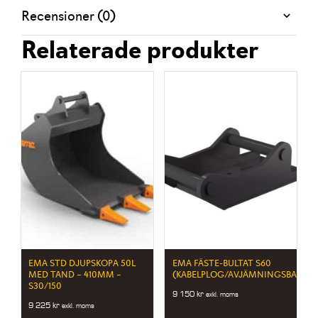
Recensioner (0)
Relaterade produkter
EMA STD DJUPSKOPA 50L
EMA FÄSTE-BULTAT S60
MED TAND – 410MM –
(KABELPLOG/AVJÄMNINGSBALK)
S30/150
9 150
kr
exkl. moms
9 225
kr
exkl. moms