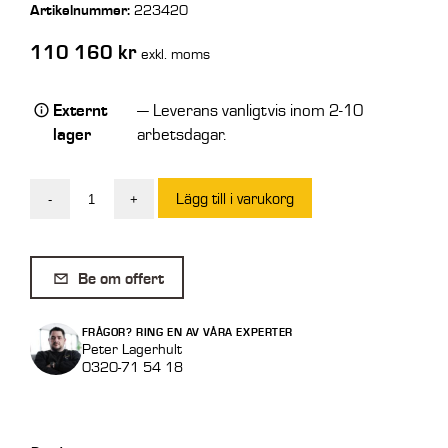
Artikelnummer:
223420
110 160
kr
exkl. moms
Externt
— Leverans vanligtvis inom 2-10
lager
arbetsdagar.
Lägg till i varukorg
-
+
Intermercato
Skrotgripare
PFO
Be om offert
6/400
mängd
FRÅGOR? RING EN AV VÅRA EXPERTER
Peter Lagerhult
0320-71 54 18