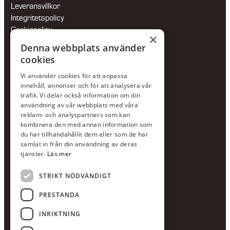
Leveransvillkor
Integritetspolicy
Cookiepolicy
×
Hållbarhetspolicy
Denna webbplats använder
cookies
KONTAKTA OSS
Vi använder cookies för att anpassa
Jour:
073-36 88 87 0
innehåll, annonser och för att analysera vår
Växel:
020-120 29 00
trafik. Vi delar också information om din
användning av vår webbplats med våra
E-post:
info@scandcon.se
reklam- och analyspartners som kan
BESÖKSADRESS
kombinera den med annan information som
du har tillhandahållit dem eller som de har
Backagårdsgatan 9
samlat in från din användning av deras
511 57 Kinna
tjänster.
Läs mer
STRIKT NÖDVÄNDIGT
UPPGIFTER
Orgnummer
PRESTANDA
559375-8161
INRIKTNING
Swishnummer
123-615 05 28