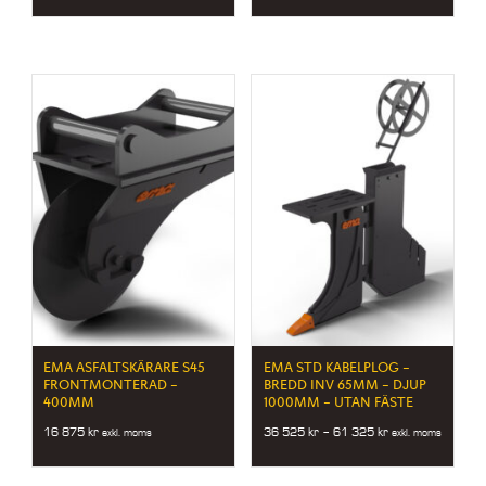
EMA ASFALTSKÄRARE S45
EMA STD KABELPLOG –
FRONTMONTERAD –
BREDD INV 65MM – DJUP
400MM
1000MM – UTAN FÄSTE
Price
16 875
kr
36 525
kr
–
61 325
kr
exkl. moms
exkl. moms
range:
36