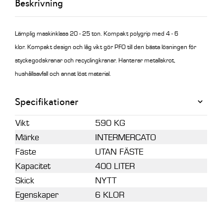
Beskrivning
Lämplig maskinklass 20 - 25 ton. Kompakt polygrip med 4 - 6
klor. Kompakt design och låg vikt gör PFO till den bästa lösningen för
styckegodskranar och recyclingkranar. Hanterar metallskrot,
hushållsavfall och annat löst material.
Specifikationer
Vikt
590 KG
Märke
INTERMERCATO
Fäste
UTAN FÄSTE
Kapacitet
400 LITER
Skick
NYTT
Egenskaper
6 KLOR