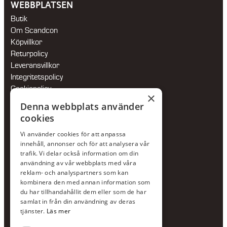
WEBBPLATSEN
Butik
Om Scandcon
Köpvillkor
Returpolicy
Leveransvillkor
Integritetspolicy
Cookiepolicy
×
Hållbarhetspolicy
Denna webbplats använder
cookies
KONTAKTA OSS
Vi använder cookies för att anpassa
Jour:
073-36 88 87 0
innehåll, annonser och för att analysera vår
Växel:
020-120 29 00
trafik. Vi delar också information om din
användning av vår webbplats med våra
E-post:
info@scandcon.se
reklam- och analyspartners som kan
BESÖKSADRESS
kombinera den med annan information som
du har tillhandahållit dem eller som de har
Backagårdsgatan 9
samlat in från din användning av deras
511 57 Kinna
tjänster.
Läs mer