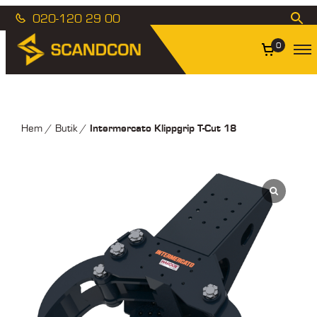
020-120 29 00
0
Intermercato Klippgrip T-Cut 18
Hem
/
Butik
/