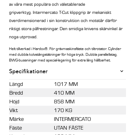
av våra mest populära och väletablerade
gripverktyg.
Intermercato T-Cut klippgrip är mekaniskt
överdimensionerad i sin konstruktion och motstår därför
riktigt stora påfrestningar. Den smidiga knivens skärvinkel är
noga utprovad.
Helt tillverkad i Hardox®.
För grävmaskinsfäste och tiltrotator. Cylinder
med dubbla kolvstångstätningar för höga tryck. Dubbla parallellstag.
BWG-bussningar med special-legering för extra lång hållbarhet.
Specifikationer
Längd
1017 MM
Bredd
410 MM
Höjd
858 MM
Vikt
170 KG
Märke
INTERMERCATO
Fäste
UTAN FÄSTE