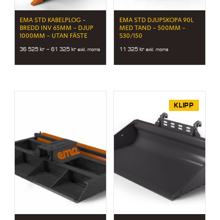
EMA STD KABELPLOG –
EMA STD DJUPSKOPA 90L
BREDD INV 65MM – DJUP
MED TAND – 500MM –
1000MM – UTAN FÄSTE
S30/150
Price
36 525
kr
–
61 325
kr
11 325
kr
exkl. moms
exkl. moms
range:
36
525 kr
through
61
325 kr
KLIPP