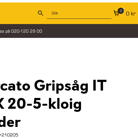
0
0
kr
oss på 020-120 29 00
cato Gripsåg IT
 20-5-kloig
der
+210205