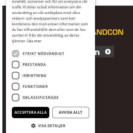
innehåll, annonser och för att analysera vår
trafik. Vi delar också information om din
användning av vår webbplats med våra
reklam- och analyspartners som kan
kombinera den med annan information som
du har tillhandahållit dem eller som de har
samlat in från din användning av deras
tjänster.
Läs mer
Facebook
Instagram
LinkedIn
Blocket
STRIKT NÖDVÄNDIGT
PRESTANDA
INRIKTNING
FUNKTIONER
OKLASSIFICERADE
ACCEPTERA ALLA
AVVISA ALLT
VISA DETALJER