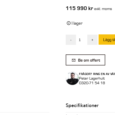
115 990
kr
exkl. moms
I lager
Lägg ti
-
+
Intermercato
Gripsåg
IT
Be om offert
450
GRX
FRÅGOR? RING EN AV VÅ
20-
Peter Lagerhult
0320-71 54 18
5-
kloig
utan
Specifikationer
tänder
mängd