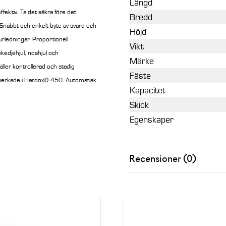
Längd
effektiv. Ta det säkra före det
Bredd
. Snabbt och enkelt byte av svärd och
Höjd
urledningar. Proportionell
Vikt
kedjehjul, noshjul och
Märke
ller kontrollerad och stadig
Fäste
illverkade i Hardox® 450. Automatisk
Kapacitet
Skick
Egenskaper
Recensioner (0)