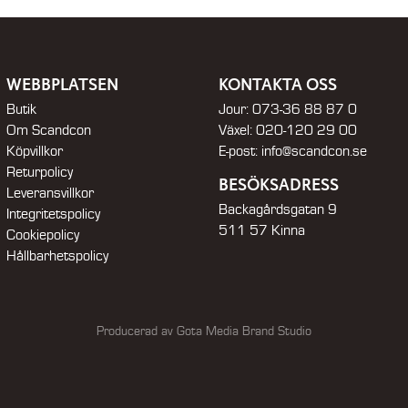
WEBBPLATSEN
KONTAKTA OSS
Butik
Jour:
073-36 88 87 0
Om Scandcon
Växel:
020-120 29 00
Köpvillkor
E-post:
info@scandcon.se
Returpolicy
BESÖKSADRESS
Leveransvillkor
Backagårdsgatan 9
Integritetspolicy
511 57 Kinna
Cookiepolicy
Hållbarhetspolicy
Producerad av Gota Media Brand Studio