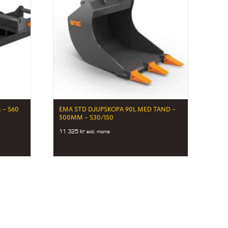
– S60
EMA STD DJUPSKOPA 90L MED TAND –
500MM – S30/150
11 325
kr
exkl. moms