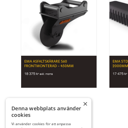
EMA ASFALTSKÄRARE S60
EMA STD
FRONTMONTERAD – 450MM
2000MM 
18 375
kr
17 475
kr
exkl. moms
×
Denna webbplats använder
cookies
Vi använder cookies för att anpassa