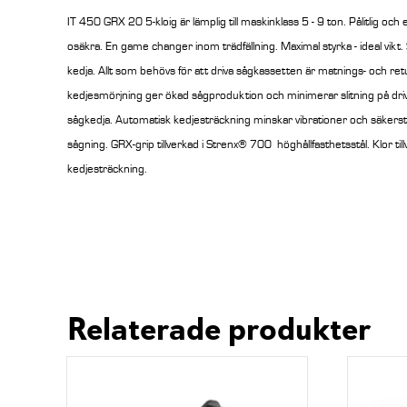
IT 450 GRX 20 5-kloig är lämplig till maskinklass 5 - 9 ton. Pålitlig och 
osäkra. En game changer inom trädfällning. Maximal styrka - ideal vikt
kedja. Allt som behövs för att driva sågkassetten är matnings- och ret
kedjesmörjning ger ökad sågproduktion och minimerar slitning på driv
sågkedja. Automatisk kedjesträckning minskar vibrationer och säkerstä
sågning. GRX-grip tillverkad i Strenx® 700 höghållfasthetsstål. Klor t
kedjesträckning.
Relaterade produkter