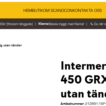
HEM
BUTIK
OM SCANDCON
KONTAKTA OSS
200kr (förutom långgods)
Betala tryggt med Klarna!
Du når 
ig utan tänder
Intermer
450 GRX
utan tän
Artikelnummer:
212891-1SP