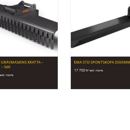
 GRÄVMASKINS KRATTA –
EMA STD SPONTSKOPA 2500MM 
– S60
17 700
kr
exkl. moms
exkl. moms