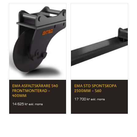
EMA ASFALTSKÄRARE S40
EMA STD SPONTSKOPA
FRONTMONTERAD –
2500MM – S60
400MM
17 700
kr
exkl. moms
14 625
kr
exkl. moms