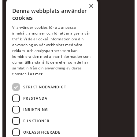
×
Hållbarhetspolicy
Denna webbplats använder
cookies
KONTAKTA OSS
Vi använder cookies för att anpassa
Jour:
073-36 88 87 0
innehåll, annonser och för att analysera vår
Växel:
020-120 29 00
trafik. Vi delar också information om din
användning av vår webbplats med våra
E-post:
info@scandcon.se
reklam- och analyspartners som kan
BESÖKSADRESS
kombinera den med annan information som
du har tillhandahållit dem eller som de har
Backagårdsgatan 9
samlat in från din användning av deras
511 57 Kinna
tjänster.
Läs mer
STRIKT NÖDVÄNDIGT
UPPGIFTER
Orgnummer
PRESTANDA
559375-8161
INRIKTNING
Swishnummer
123-615 05 28
FUNKTIONER
OKLASSIFICERADE