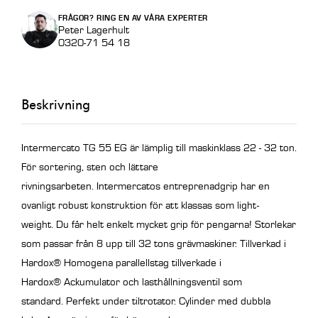
55
FRÅGOR? RING EN AV VÅRA EXPERTER
EG
Peter Lagerhult
0320-71 54 18
utan
fäste
mängd
Beskrivning
Intermercato TG 55 EG är lämplig till maskinklass 22 - 32 ton.
För sortering, sten och lättare
rivningsarbeten.
Intermercatos entreprenadgrip har en
ovanligt robust konstruktion för att klassas som light-
weight.
Du får helt enkelt mycket grip för pengarna!
Storlekar
som passar från 8 upp till 32 tons grävmaskiner. Tillverkad i
Hardox® Homogena parallellstag tillverkade i
Hardox® Ackumulator och lasthållningsventil som
standard. Perfekt under tiltrotator. Cylinder med dubbla