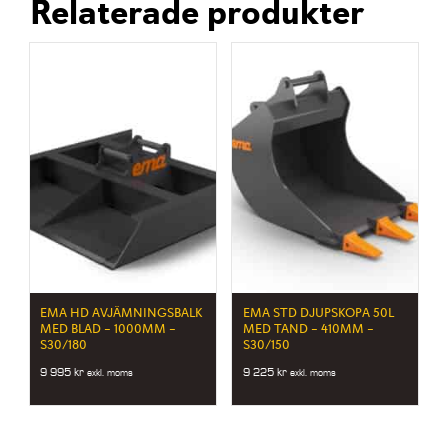
Relaterade produkter
EMA HD AVJÄMNINGSBALK
EMA STD DJUPSKOPA 50L
MED BLAD – 1000MM –
MED TAND – 410MM –
S30/180
S30/150
9 995
kr
9 225
kr
exkl. moms
exkl. moms