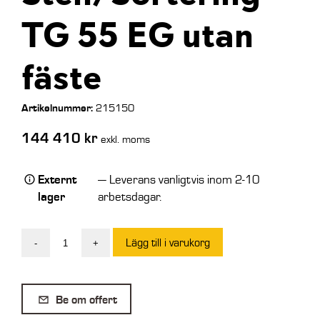
TG 55 EG utan
fäste
Artikelnummer:
215150
144 410
kr
exkl. moms
Externt
— Leverans vanligtvis inom 2-10
lager
arbetsdagar.
Lägg till i varukorg
-
+
Intermercato
Entreprenadgrip
Sten/Sortering
Be om offert
TG