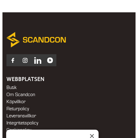
Facebook
Instagram
LinkedIn
Blocket
WEBBPLATSEN
Butik
Om Scandcon
Köpvillkor
Returpolicy
Leveransvillkor
Integritetspolicy
Cookiepolicy
×
Hållbarhetspolicy