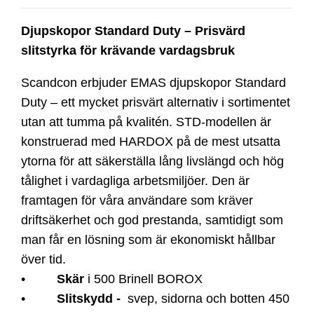
500mm
-
Djupskopor Standard Duty – Prisvärd
S40
slitstyrka för krävande vardagsbruk
mängd
Scandcon erbjuder EMAS djupskopor Standard
Duty – ett mycket prisvärt alternativ i sortimentet
utan att tumma på kvalitén. STD-modellen är
konstruerad med HARDOX på de mest utsatta
ytorna för att säkerställa lång livslängd och hög
tålighet i vardagliga arbetsmiljöer. Den är
framtagen för våra användare som kräver
driftsäkerhet och god prestanda, samtidigt som
man får en lösning som är ekonomiskt hållbar
över tid.
•
Skär
i 500 Brinell BOROX
•
Slitskydd -
svep, sidorna och botten 450