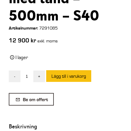
500mm – S40
Artikelnummer:
7291085
12 900
kr
exkl. moms
I lager
Lägg till i varukorg
-
+
EMA
Std
Djupskopa
Be om offert
145L
med
tand
Beskrivning
-