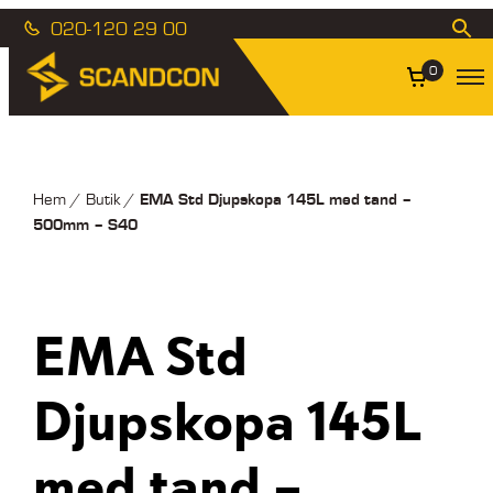
020-120 29 00
0
EMA Std Djupskopa 145L med tand –
Hem
/
Butik
/
500mm – S40
EMA Std
Djupskopa 145L
med tand –