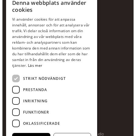
Denna webbplats använder
cookies
KONTAKTA OSS
Vi använder cookies för att anpassa
Jour:
073-36 88 87 0
innehåll, annonser och för att analysera vår
Växel:
020-120 29 00
trafik. Vi delar också information om din
användning av vår webbplats med våra
E-post:
info@scandcon.se
reklam- och analyspartners som kan
BESÖKSADRESS
kombinera den med annan information som
du har tillhandahållit dem eller som de har
Backagårdsgatan 9
samlat in från din användning av deras
511 57 Kinna
tjänster.
Läs mer
STRIKT NÖDVÄNDIGT
UPPGIFTER
Orgnummer
PRESTANDA
559375-8161
INRIKTNING
Swishnummer
123-615 05 28
FUNKTIONER
OKLASSIFICERADE
Producerad av Gota Media Brand Studio