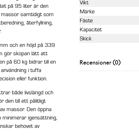
Vikt
mängd
et på 95 liter är den
Märke
re massor samtidigt som
Fäste
kberedning, återfyllning,
Kapacitet
.
Skick
 mm och en höjd på 339
 gör skopan lätt att
n på 60 kg bidrar till en
Recensioner (0)
användning i tuffa
ision eller funktion.
trar både livslängd och
den till ett pålitligt
g av massor. Den öppna
 minimerar igensättning,
minskar behovet av