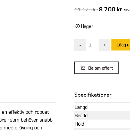
Det
Det
8 700
kr
11 175
kr
exk
ursprungliga
nuv
priset
pri
I lager
var:
är:
11
8
Lägg ti
-
+
175 kr.
700
EMA
Std
Gallerskopa
Be om offert
95L
med
blad
Specifikationer
-
800mm
Längd
-
n effektiv och robust
Bredd
Utan
enörer som behöver snabb
Höjd
fäste
nd med grävning och