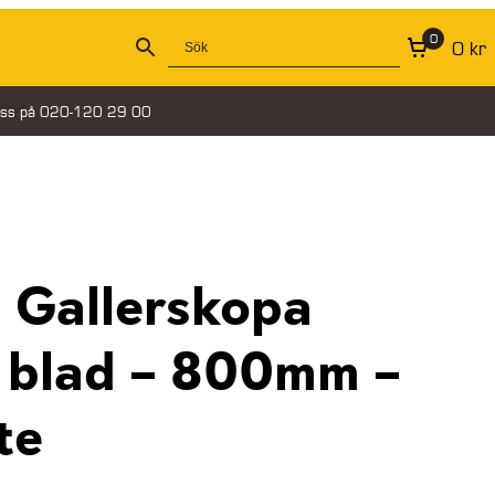
0
0
kr
oss på 020-120 29 00
 Gallerskopa
 blad – 800mm –
te