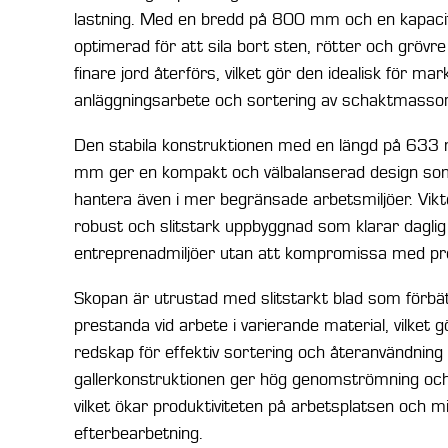
lastning. Med en bredd på 800 mm och en kapacit
optimerad för att sila bort sten, rötter och gröv
finare jord återförs, vilket gör den idealisk för mar
anläggningsarbete och sortering av schaktmassor
Den stabila konstruktionen med en längd på 633
mm ger en kompakt och välbalanserad design som
hantera även i mer begränsade arbetsmiljöer. Vikte
robust och slitstark uppbyggnad som klarar daglig 
entreprenadmiljöer utan att kompromissa med prec
Skopan är utrustad med slitstarkt blad som förbät
prestanda vid arbete i varierande material, vilket gör 
redskap för effektiv sortering och återanvändnin
gallerkonstruktionen ger hög genomströmning och
vilket ökar produktiviteten på arbetsplatsen och 
efterbearbetning.