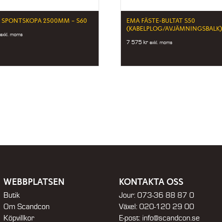
 SPONTSKOPA 2500MM – S60
EMA FÄSTE-BULTAT S50
(KABELPLOG/AVJÄMNINGSBALK
exkl. moms
7 575
kr
exkl. moms
WEBBPLATSEN
KONTAKTA OSS
Butik
Jour:
073-36 88 87 0
Om Scandcon
Växel:
020-120 29 00
Köpvillkor
E-post:
info@scandcon.se