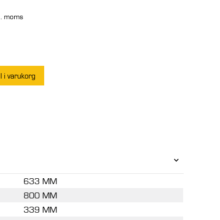
l. moms
arande
set
ll i varukorg
 kr.
633 MM
800 MM
339 MM