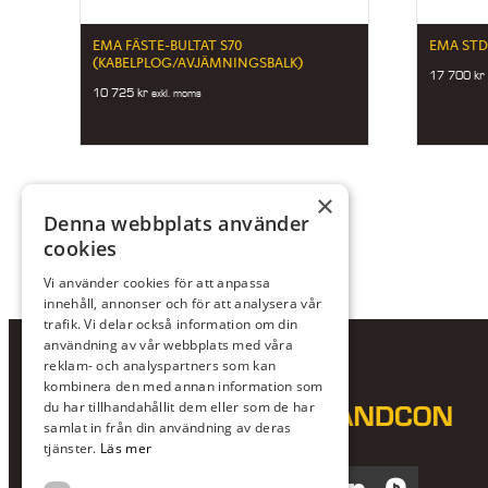
EMA FÄSTE-BULTAT S70
EMA STD
(KABELPLOG/AVJÄMNINGSBALK)
17 700
kr
10 725
kr
exkl. moms
×
Denna webbplats använder
cookies
Vi använder cookies för att anpassa
innehåll, annonser och för att analysera vår
trafik. Vi delar också information om din
användning av vår webbplats med våra
reklam- och analyspartners som kan
kombinera den med annan information som
du har tillhandahållit dem eller som de har
samlat in från din användning av deras
tjänster.
Läs mer