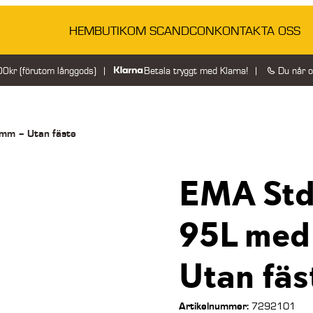
HEM
BUTIK
OM SCANDCON
KONTAKTA OSS
200kr (förutom långgods)
Betala tryggt med Klarna!
Du når 
0mm – Utan fäste
EMA Std
95L med
Utan fäs
Artikelnummer:
7292101