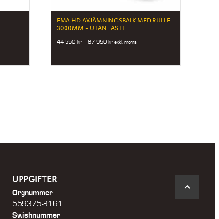
EMA HD AVJÄMNINGSBALK MED RULLE
)
3000MM – UTAN FÄSTE
Price
44 550
kr
–
67 950
kr
exkl. moms
range:
44
550 kr
through
67
950 kr
UPPGIFTER
Orgnummer
559375-8161
Swishnummer