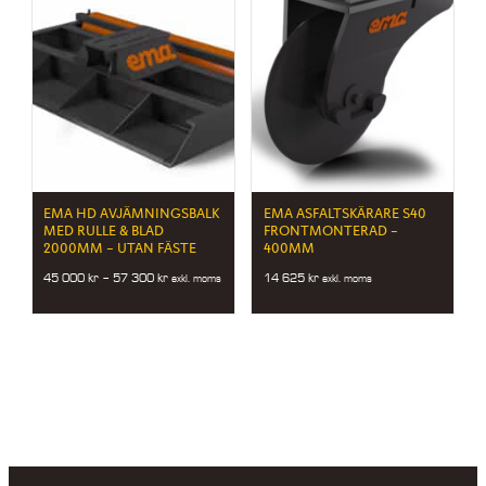
EMA HD AVJÄMNINGSBALK
EMA ASFALTSKÄRARE S40
MED RULLE & BLAD
FRONTMONTERAD –
2000MM – UTAN FÄSTE
400MM
Price
45 000
kr
–
57 300
kr
14 625
kr
exkl. moms
exkl. moms
range:
45
000 kr
through
57
300 kr