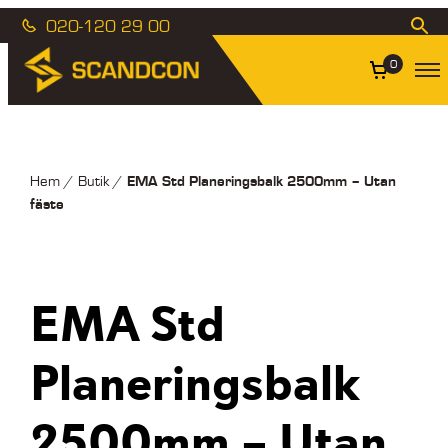
020-120 29 00
0
EMA Std Planeringsbalk 2500mm – Utan
Hem
/
Butik
/
fäste
EMA Std
Planeringsbalk
2500mm – Utan