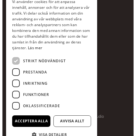
Vi använder cookies för att anpassa
Jour:
073-36 88 87 0
innehåll, annonser och för att analysera vår
Växel:
020-120 29 00
trafik. Vi delar också information om din
användning av vår webbplats med våra
E-post:
info@scandcon.se
reklam- och analyspartners som kan
BESÖKSADRESS
kombinera den med annan information som
du har tillhandahållit dem eller som de har
Backagårdsgatan 9
samlat in från din användning av deras
511 57 Kinna
tjänster.
Läs mer
STRIKT NÖDVÄNDIGT
UPPGIFTER
Orgnummer
PRESTANDA
559375-8161
INRIKTNING
Swishnummer
123-615 05 28
FUNKTIONER
OKLASSIFICERADE
Producerad av Gota Media Brand Studio
ACCEPTERA ALLA
AVVISA ALLT
VISA DETALJER