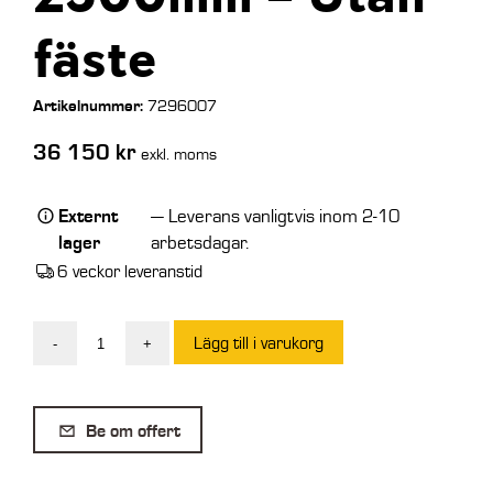
fäste
Artikelnummer:
7296007
36 150
kr
exkl. moms
Externt
— Leverans vanligtvis inom 2-10
lager
arbetsdagar.
6 veckor leveranstid
Lägg till i varukorg
-
+
EMA
Std
Planeringsbalk
Be om offert
2500mm
-