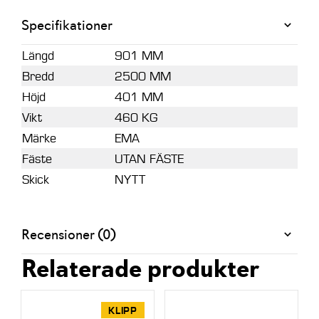
Utan
Specifikationer
fäste
mängd
Längd
901 MM
Bredd
2500 MM
Höjd
401 MM
Vikt
460 KG
Märke
EMA
Fäste
UTAN FÄSTE
Skick
NYTT
Recensioner (0)
Relaterade produkter
KLIPP