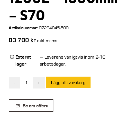
– S70
Artikelnummer:
07294045-500
83 700
kr
exkl. moms
Externt
— Leverans vanligtvis inom 2-10
lager
arbetsdagar.
Lägg till i varukorg
-
+
EMA
HD
500
Be om offert
Planeringsskopa
1200L
-