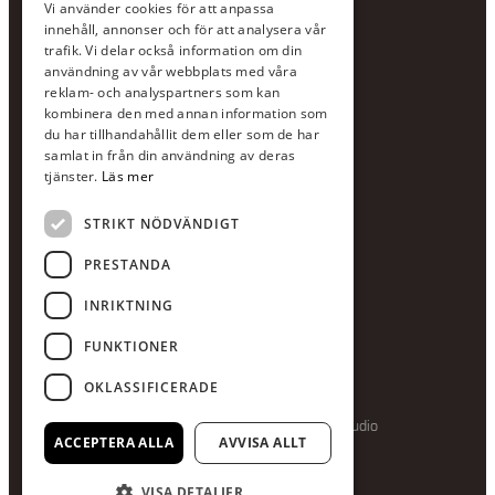
Vi använder cookies för att anpassa
Jour:
073-36 88 87 0
innehåll, annonser och för att analysera vår
Växel:
020-120 29 00
trafik. Vi delar också information om din
användning av vår webbplats med våra
E-post:
info@scandcon.se
reklam- och analyspartners som kan
BESÖKSADRESS
kombinera den med annan information som
du har tillhandahållit dem eller som de har
Backagårdsgatan 9
samlat in från din användning av deras
511 57 Kinna
tjänster.
Läs mer
STRIKT NÖDVÄNDIGT
UPPGIFTER
Orgnummer
PRESTANDA
559375-8161
INRIKTNING
Swishnummer
123-615 05 28
FUNKTIONER
OKLASSIFICERADE
Producerad av Gota Media Brand Studio
ACCEPTERA ALLA
AVVISA ALLT
VISA DETALJER