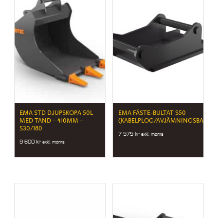
EMA STD DJUPSKOPA 50L
EMA FÄSTE-BULTAT S50
MED TAND – 410MM –
(KABELPLOG/AVJÄMNINGSBALK)
S30/180
7 575
kr
exkl. moms
9 600
kr
exkl. moms