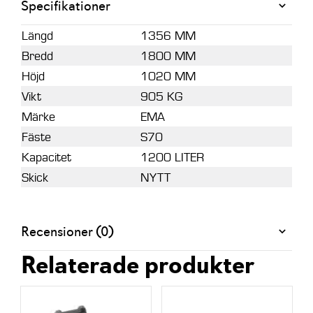
Specifikationer
1800mm
-
Längd
1356 MM
S70
Bredd
1800 MM
mängd
Höjd
1020 MM
Vikt
905 KG
Märke
EMA
Fäste
S70
Kapacitet
1200 LITER
Skick
NYTT
Recensioner (0)
Relaterade produkter