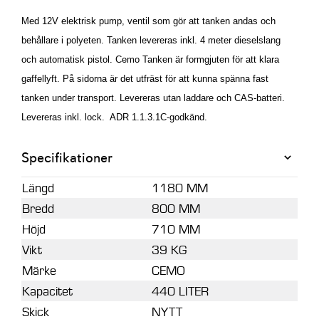
stomme
Med 12V elektrisk pump, ventil som gör att tanken andas och
30
behållare i polyeten. Tanken levereras inkl. 4 meter dieselslang
Lit
och automatisk pistol. Cemo Tanken är formgjuten för att klara
/
gaffellyft. På sidorna är det utfräst för att kunna spänna fast
Min
tanken under transport. Levereras utan laddare och CAS-batteri.
med
Levereras inkl. lock. ADR 1.1.3.1C-godkänd.
lock
mängd
Specifikationer
Längd
1180 MM
Bredd
800 MM
Höjd
710 MM
Vikt
39 KG
Märke
CEMO
Kapacitet
440 LITER
Skick
NYTT