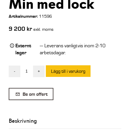
Min med lock
Artikelnummer:
11596
9 200
kr
exkl. moms
Externt
— Leverans vanligtvis inom 2-10
lager
arbetsdagar.
Lägg till i varukorg
-
+
Cemo
Transporttank
Diesel
Be om offert
Plast
440
Lit
Beskrivning
18V
CAS-