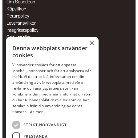
Om Scandcon
Köpvillkor
Returpolicy
Leveransvillkor
Integritetspolicy
Cookiepolicy
×
Hållbarhetspolicy
Denna webbplats använder
cookies
KONTAKTA OSS
Vi använder cookies för att anpassa
Jour:
073-36 88 87 0
innehåll, annonser och för att analysera vår
Växel:
020-120 29 00
trafik. Vi delar också information om din
användning av vår webbplats med våra
E-post:
info@scandcon.se
reklam- och analyspartners som kan
BESÖKSADRESS
kombinera den med annan information som
du har tillhandahållit dem eller som de har
Backagårdsgatan 9
samlat in från din användning av deras
511 57 Kinna
tjänster.
Läs mer
STRIKT NÖDVÄNDIGT
UPPGIFTER
Orgnummer
PRESTANDA