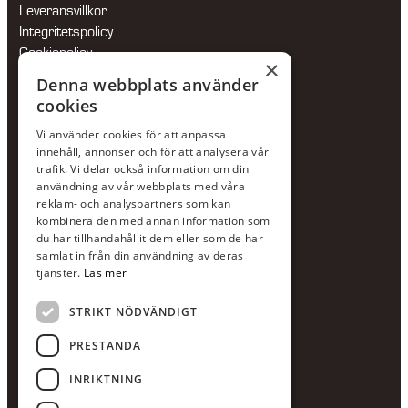
Leveransvillkor
Integritetspolicy
Cookiepolicy
×
Hållbarhetspolicy
Denna webbplats använder
cookies
KONTAKTA OSS
Vi använder cookies för att anpassa
Jour:
073-36 88 87 0
innehåll, annonser och för att analysera vår
Växel:
020-120 29 00
trafik. Vi delar också information om din
användning av vår webbplats med våra
E-post:
info@scandcon.se
reklam- och analyspartners som kan
BESÖKSADRESS
kombinera den med annan information som
du har tillhandahållit dem eller som de har
Backagårdsgatan 9
samlat in från din användning av deras
511 57 Kinna
tjänster.
Läs mer
STRIKT NÖDVÄNDIGT
UPPGIFTER
Orgnummer
PRESTANDA
559375-8161
INRIKTNING
Swishnummer
123-615 05 28