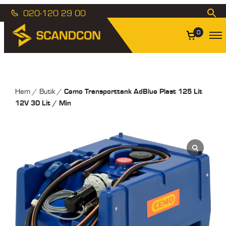
020-120 29 00
0
Cemo Transporttank AdBlue Plast 125 Lit
Hem
/
Butik
/
12V 30 Lit / Min