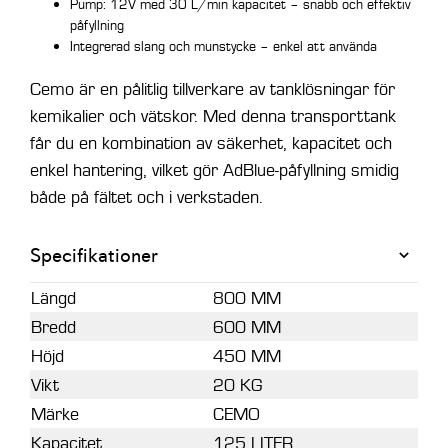
Pump: 12V med 30 L/min kapacitet – snabb och effektiv
påfyllning
Integrerad slang och munstycke – enkel att använda
Cemo är en pålitlig tillverkare av tanklösningar för
kemikalier och vätskor. Med denna transporttank
får du en kombination av säkerhet, kapacitet och
enkel hantering, vilket gör AdBlue-påfyllning smidig
både på fältet och i verkstaden.
Specifikationer
Längd
800 MM
Bredd
600 MM
Höjd
450 MM
Vikt
20 KG
Märke
CEMO
Kapacitet
125 LITER