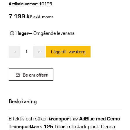
Artikelnummer:
10195
7 199
kr
exkl. moms
I lager
— Omgående leverans
Lägg till i varukorg
-
+
Cemo
Transporttank
AdBlue
Be om offert
Plast
125
Lit
Beskrivning
12V
30
Lit
transport av AdBlue med Cemo
Effektiv och säker
/
Transporttank 125 Liter
i slitstark plast. Denna