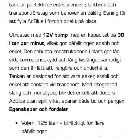
Min
tank är perfekt för entreprenörer, lantbruk och
mängd
transportföretag som behöver en pålitlig lösning för
att fylla AdBlue i fordon direkt på plats.
12V pump
30
Utrustad med
med en kapacitet på
liter per minut
, vilket gör påfyllningen snabb och
enkel. Den robusta konstruktionen i plast ger låg
vikt, korrosionsskydd och lång livslängd, samtidigt
som den är lätt att rengöra och underhålla.
Tanken är designad för att vara säker, stabil och
enkel att hantera vid transport. Med integrerad
slang och munstycke blir det enkelt att dosera
AdBlue utan spill, vilket sparar både tid och pengar.
Egenskaper och fördelar
Volym: 125 liter – tillräckligt för flera
påfyllningar