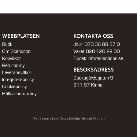
WEBBPLATSEN
KONTAKTA OSS
Butik
Jour:
073-36 88 87 0
Om Scandcon
Växel:
020-120 29 00
Köpvillkor
E-post:
info@scandcon.se
Returpolicy
BESÖKSADRESS
Leveransvillkor
Backagårdsgatan 9
Integritetspolicy
511 57 Kinna
Cookiepolicy
Hållbarhetspolicy
Producerad av Gota Media Brand Studio