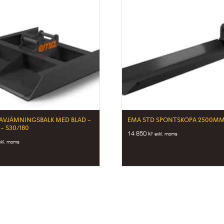
AVJÄMNINGSBALK MED BLAD –
EMA STD SPONTSKOPA 2500MM 
– S30/180
14 850
kr
exkl. moms
xkl. moms