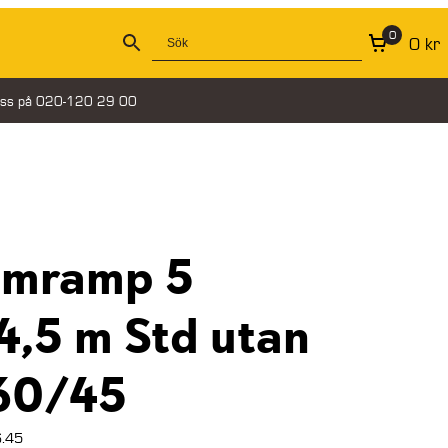
0
0
kr
oss på 020-120 29 00
umramp 5
4,5 m Std utan
60/45
.45