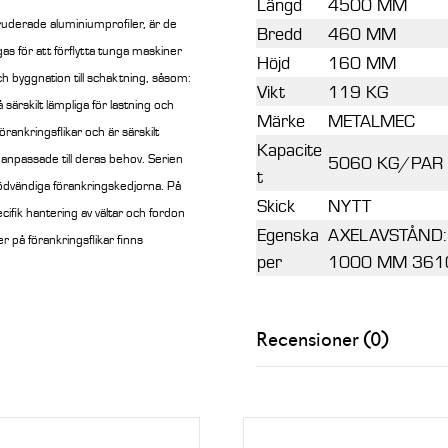
Längd
4500 MM
truderade aluminiumprofiler, är de
Bredd
460 MM
s för att förflytta tunga maskiner
Höjd
160 MM
ch byggnation till schaktning, såsom:
Vikt
119 KG
särskilt lämpliga för lastning och
Märke
METALMEC
örankringsflikar och är särskilt
Kapacite
 anpassade till deras behov. Serien
5060 KG/PAR
t
ödvändiga förankringskedjorna. På
Skick
NYTT
ifik hantering av vältar och fordon
Egenska
AXELAVSTÅND:
r på förankringsflikar finns
per
1000 MM 361
Recensioner (0)