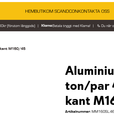
HEM
BUTIK
OM SCANDCON
KONTAKTA OSS
200kr (förutom långgods)
Betala tryggt med Klarna!
Du når 
n kant M160/45
Alumini
ton/par 
kant M1
Artikelnummer:
MM160SL.46