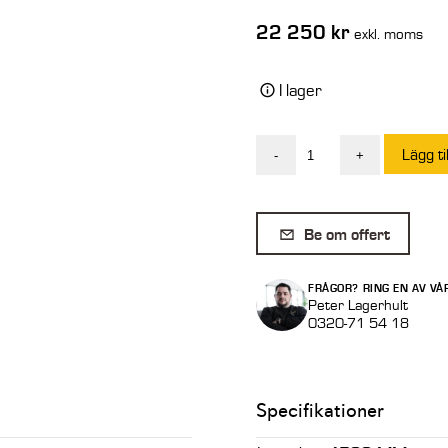
22 250
kr
exkl. moms
I lager
Lägg ti
-
+
Aluminiumramp
5
ton/par
Be om offert
4,5
m
FRÅGOR? RING EN AV VÅ
Std
Peter Lagerhult
0320-71 54 18
utan
kant
M160/45
Specifikationer
mängd