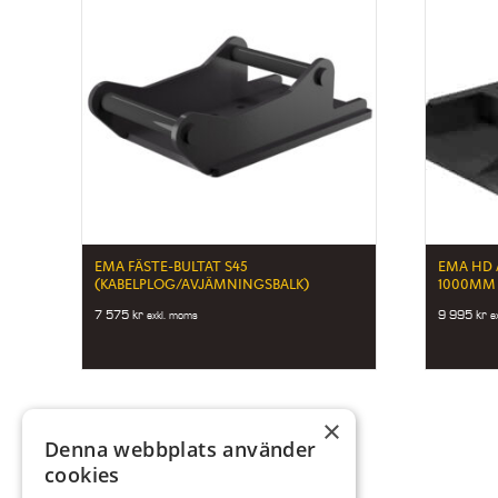
EMA FÄSTE-BULTAT S45
EMA HD 
(KABELPLOG/AVJÄMNINGSBALK)
1000MM 
7 575
kr
9 995
kr
exkl. moms
e
×
Denna webbplats använder
cookies