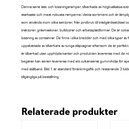
Denna serie last- och lossningsramper, tillverkade av högkvalitativa ex
starkaste och mest robusta ramperna i detta sortiment och är lämpliga
som används inom olika sektorer, från jordbruk till trädgårdsskötsel o
traktorer, grävmaskiner, bulldozrar och arbetsplattformar. De är också 
lossning av containrar. De finns i olika bredder och med olika typer av f
uppskattade av tillverkare av tunga släpvagnar eftersom de är perfekt
är tillverkad utan upphöjda kanter och produkten levereras med de n
begäran kan serien levereras med ett vulkaniserat gummihölje för spec
med stålband.
Bild 1 är standard förankringsflik och resterande 3 bilde
tillgängliga på beställning.
Relaterade produkter