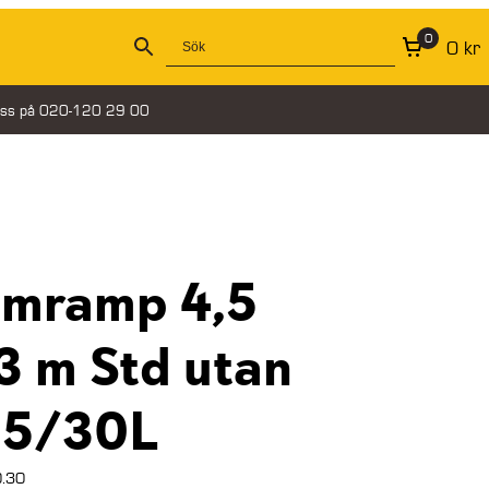
0
0
kr
oss på 020-120 29 00
umramp 4,5
3 m Std utan
15/30L
.30