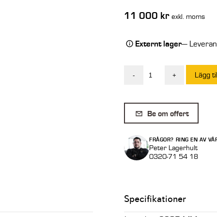
11 000
kr
exkl. moms
Externt lager
— Leverans
Lägg ti
-
+
Aluminiumramp
4,5
ton/par
Be om offert
3
m
FRÅGOR? RING EN AV VÅ
Std
Peter Lagerhult
0320-71 54 18
utan
kant
M115/30L
Specifikationer
mängd