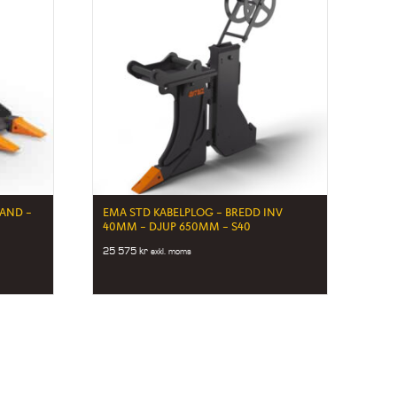
TAND –
EMA STD KABELPLOG – BREDD INV
40MM – DJUP 650MM – S40
25 575
kr
exkl. moms