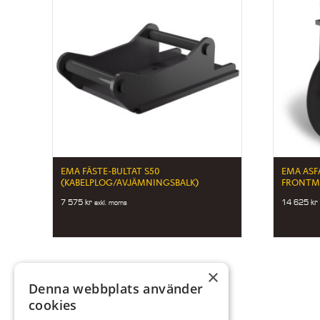
EMA FÄSTE-BULTAT S50
EMA ASF
(KABELPLOG/AVJÄMNINGSBALK)
FRONTM
7 575
kr
14 625
kr
exkl. moms
×
Denna webbplats använder
cookies