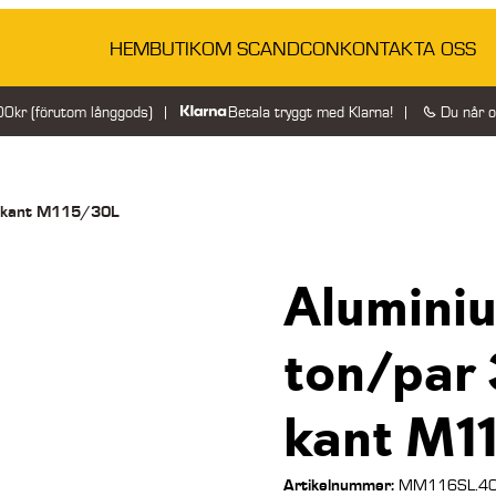
HEM
BUTIK
OM SCANDCON
KONTAKTA OSS
200kr (förutom långgods)
Betala tryggt med Klarna!
Du når 
n kant M115/30L
Alumini
ton/par 
kant M1
Artikelnummer:
MM116SL.40