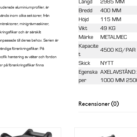
Längd
2985 MM
truderade aluminiumprofiler, är
Bredd
400 MM
vänds inom olika sektorer, från
Höjd
115 MM
initraktorer, minigrävmaskiner,
Vikt
49 KG
ingsflikar och är särskilt
Märke
METALMEC
anpassade till deras behov. Serien är
Kapacite
ndiga förankringsflikar. På
4500 KG/PAR
t
ifik hantering av vältar och fordon
Skick
NYTT
r på förankringsflikar finns
Egenska
AXELAVSTÅND:
per
1000 MM 250
Recensioner (0)