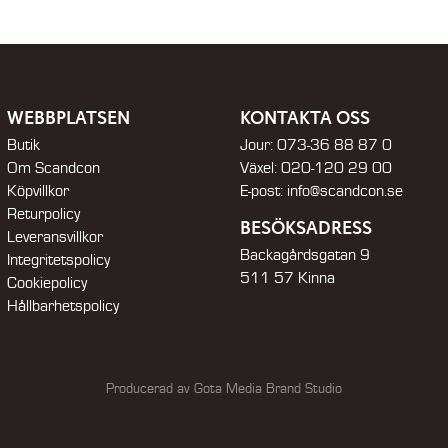
WEBBPLATSEN
KONTAKTA OSS
Butik
Jour:
073-36 88 87 0
Om Scandcon
Växel:
020-120 29 00
Köpvillkor
E-post:
info@scandcon.se
Returpolicy
BESÖKSADRESS
Leveransvillkor
Backagårdsgatan 9
Integritetspolicy
511 57 Kinna
Cookiepolicy
Hållbarhetspolicy
Producerad av Gota Media Brand Studio