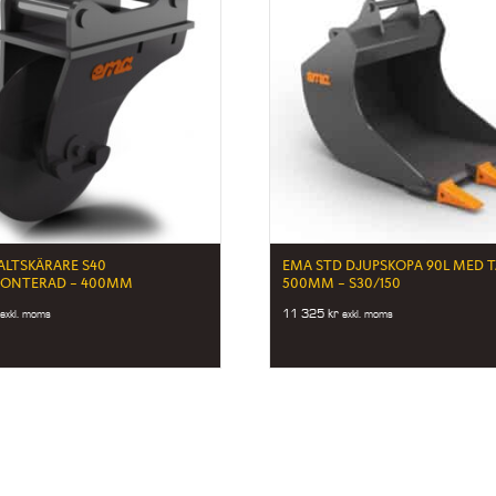
ALTSKÄRARE S40
EMA STD DJUPSKOPA 90L MED 
ONTERAD – 400MM
500MM – S30/150
11 325
kr
exkl. moms
exkl. moms