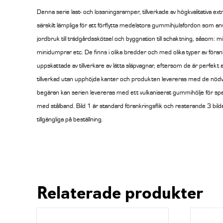
Denna serie last- och lossningsramper, tillverkade av högkvalitativa ex
särskilt lämpliga för att förflytta medelstora gummihjulsfordon som an
jordbruk till trädgårdsskötsel och byggnation till schaktning, såsom: m
minidumprar etc. De finns i olika bredder och med olika typer av förankr
uppskattade av tillverkare av lätta släpvagnar, eftersom de är perfekt 
tillverkad utan upphöjda kanter och produkten levereras med de nödvä
begäran kan serien levereras med ett vulkaniserat gummihölje för spec
med stålband.
Bild 1 är standard förankringsflik och resterande 3 bilde
tillgängliga på beställning.
Relaterade produkter