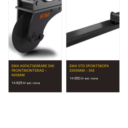
EMA ASFALTSKÄRARE S40
EMA STD SPONTSKOPA
FRONTMONTERAD –
2500MM – S45
400MM
14 850
kr
exkl. moms
14 625
kr
exkl. moms