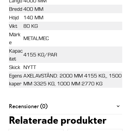
Längd
4000 MM
Bredd
400 MM
Höjd
140 MM
Vikt
80 KG
Märk
METALMEC
e
Kapac
4155 KG/PAR
itet
Skick
NYTT
Egens
AXELAVSTÅND: 2000 MM 4155 KG,, 1500
kaper
MM 3325 KG, 1000 MM 2770 KG
Recensioner (0)
Relaterade produkter