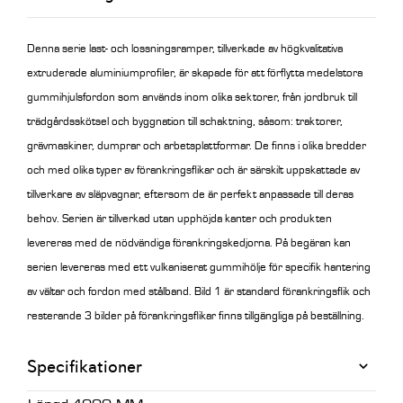
Denna serie last- och lossningsramper, tillverkade av högkvalitativa
extruderade aluminiumprofiler, är skapade för att förflytta medelstora
gummihjulsfordon som används inom olika sektorer, från jordbruk till
trädgårdsskötsel och byggnation till schaktning, såsom: traktorer,
grävmaskiner, dumprar och arbetsplattformar. De finns i olika bredder
och med olika typer av förankringsflikar och är särskilt uppskattade av
tillverkare av släpvagnar, eftersom de är perfekt anpassade till deras
behov. Serien är tillverkad utan upphöjda kanter och produkten
levereras med de nödvändiga förankringskedjorna. På begäran kan
serien levereras med ett vulkaniserat gummihölje för specifik hantering
av vältar och fordon med stålband.
Bild 1 är standard förankringsflik och
resterande 3 bilder på förankringsflikar finns tillgängliga på beställning.
Specifikationer