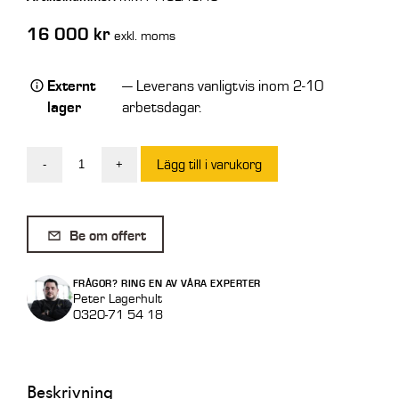
16 000
kr
exkl. moms
Externt
— Leverans vanligtvis inom 2-10
lager
arbetsdagar.
Lägg till i varukorg
-
+
Aluminiumramp
4,1
ton/par
Be om offert
4
m
FRÅGOR? RING EN AV VÅRA EXPERTER
Std
Peter Lagerhult
0320-71 54 18
utan
kant
M140/40
Beskrivning
mängd