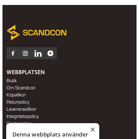
Facebook
Instagram
LinkedIn
Blocket
WEBBPLATSEN
Butik
Om Scandcon
Köpvillkor
Returpolicy
Leveransvillkor
Integritetspolicy
Cookiepolicy
×
Hållbarhetspolicy
Denna webbplats använder