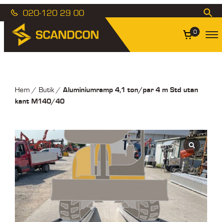
020-120 29 00
0
Aluminiumramp 4,1 ton/par 4 m Std utan
Hem
/
Butik
/
kant M140/40