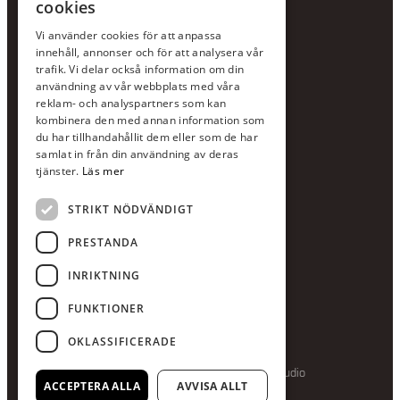
cookies
KONTAKTA OSS
Vi använder cookies för att anpassa
Jour:
073-36 88 87 0
innehåll, annonser och för att analysera vår
Växel:
020-120 29 00
trafik. Vi delar också information om din
användning av vår webbplats med våra
E-post:
info@scandcon.se
reklam- och analyspartners som kan
BESÖKSADRESS
kombinera den med annan information som
du har tillhandahållit dem eller som de har
Backagårdsgatan 9
samlat in från din användning av deras
511 57 Kinna
tjänster.
Läs mer
STRIKT NÖDVÄNDIGT
UPPGIFTER
Orgnummer
PRESTANDA
559375-8161
INRIKTNING
Swishnummer
123-615 05 28
FUNKTIONER
OKLASSIFICERADE
Producerad av Gota Media Brand Studio
ACCEPTERA ALLA
AVVISA ALLT