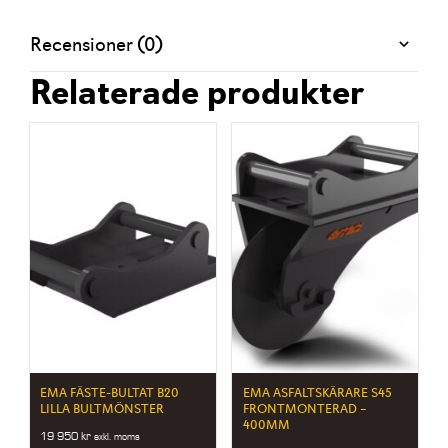
Recensioner (0)
Relaterade produkter
EMA FÄSTE-BULTAT B20
EMA ASFALTSKÄRARE S45
LILLA BULTMÖNSTER
FRONTMONTERAD –
400MM
19 950
kr
exkl. moms