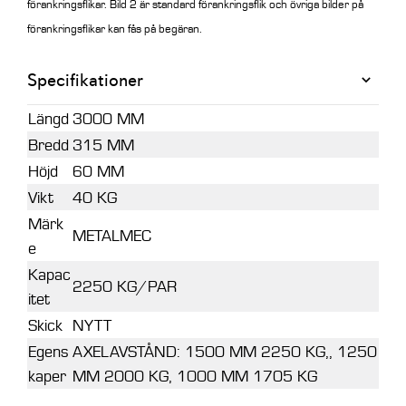
förankringsflikar. Bild 2 är standard förankringsflik och övriga bilder på
förankringsflikar kan fås på begäran.
Specifikationer
Längd
3000 MM
Bredd
315 MM
Höjd
60 MM
Vikt
40 KG
Märk
METALMEC
e
Kapac
2250 KG/PAR
itet
Skick
NYTT
Egens
AXELAVSTÅND: 1500 MM 2250 KG,, 1250
kaper
MM 2000 KG, 1000 MM 1705 KG