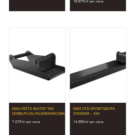
16 875
kr
exkl. moms
EMA FÄSTE-BULTAT S40
EMA STD SPONTSKOPA
(KABELPLOG/AVJÄMNINGSBALK)
2500MM – S45
7 275
kr
14 850
kr
exkl. moms
exkl. moms