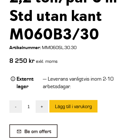
Std utan kant
M060B3/30
Artikelnummer:
MM060SL.30.30
8 250
kr
exkl. moms
Externt
— Leverans vanligtvis inom 2-10
lager
arbetsdagar.
Lägg till i varukorg
-
+
Aluminiumramp
2,2
ton/par
Be om offert
3