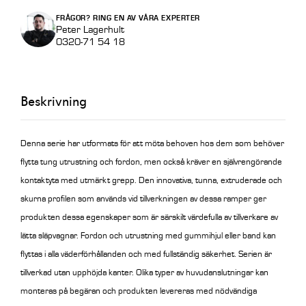
m
FRÅGOR? RING EN AV VÅRA EXPERTER
Std
Peter Lagerhult
0320-71 54 18
utan
kant
M060B3/30
Beskrivning
mängd
Denna serie har utformats för att möta behoven hos dem som behöver
flytta tung utrustning och fordon, men också kräver en självrengörande
kontaktyta med utmärkt grepp. Den innovativa, tunna, extruderade och
skurna profilen som används vid tillverkningen av dessa ramper ger
produkten dessa egenskaper som är särskilt värdefulla av tillverkare av
lätta släpvagnar. Fordon och utrustning med gummihjul eller band kan
flyttas i alla väderförhållanden och med fullständig säkerhet. Serien är
tillverkad utan upphöjda kanter. Olika typer av huvudanslutningar kan
monteras på begäran och produkten levereras med nödvändiga