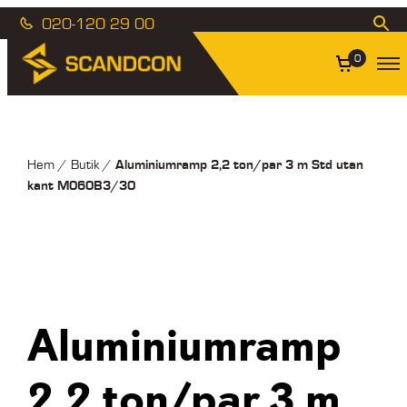
020-120 29 00
0
Aluminiumramp 2,2 ton/par 3 m Std utan
Hem
/
Butik
/
kant M060B3/30
Aluminiumramp
2,2 ton/par 3 m