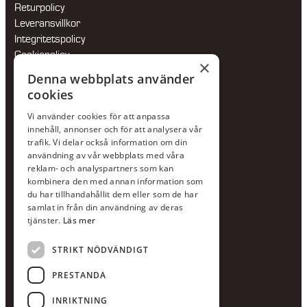
Returpolicy
Leveransvillkor
Integritetspolicy
Cookiepolicy
×
Hållbarhetspolicy
Denna webbplats använder
cookies
KONTAKTA OSS
Vi använder cookies för att anpassa
Jour:
073-36 88 87 0
innehåll, annonser och för att analysera vår
Växel:
020-120 29 00
trafik. Vi delar också information om din
användning av vår webbplats med våra
E-post:
info@scandcon.se
reklam- och analyspartners som kan
BESÖKSADRESS
kombinera den med annan information som
du har tillhandahållit dem eller som de har
Backagårdsgatan 9
samlat in från din användning av deras
511 57 Kinna
tjänster.
Läs mer
STRIKT NÖDVÄNDIGT
UPPGIFTER
Orgnummer
PRESTANDA
559375-8161
INRIKTNING
Swishnummer