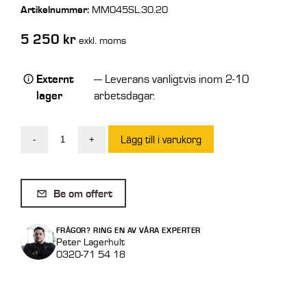
Artikelnummer:
MM045SL.30.20
5 250
kr
exkl. moms
Externt
— Leverans vanligtvis inom 2-10
lager
arbetsdagar.
Lägg till i varukorg
-
+
Aluminiumramp
2,1
ton/par
Be om offert
2
m
FRÅGOR? RING EN AV VÅRA EXPERTER
Std
Peter Lagerhult
0320-71 54 18
utan
kant
M040B3/20