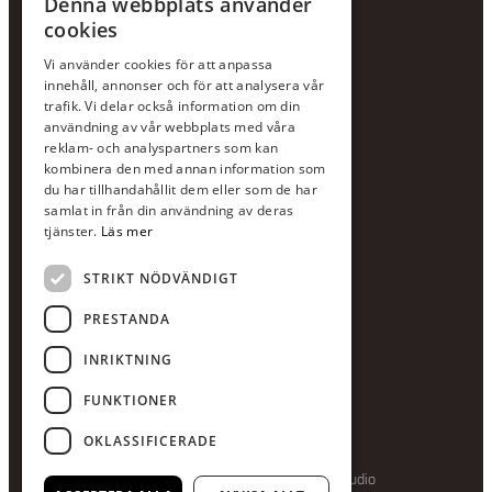
Denna webbplats använder
cookies
KONTAKTA OSS
Vi använder cookies för att anpassa
Jour:
073-36 88 87 0
innehåll, annonser och för att analysera vår
Växel:
020-120 29 00
trafik. Vi delar också information om din
användning av vår webbplats med våra
E-post:
info@scandcon.se
reklam- och analyspartners som kan
BESÖKSADRESS
kombinera den med annan information som
du har tillhandahållit dem eller som de har
Backagårdsgatan 9
samlat in från din användning av deras
511 57 Kinna
tjänster.
Läs mer
STRIKT NÖDVÄNDIGT
UPPGIFTER
Orgnummer
PRESTANDA
559375-8161
INRIKTNING
Swishnummer
123-615 05 28
FUNKTIONER
OKLASSIFICERADE
Producerad av Gota Media Brand Studio