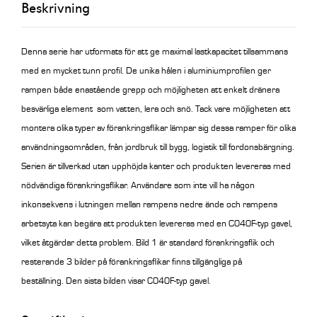
Beskrivning
mängd
Denna serie har utformats för att ge maximal lastkapacitet tillsammans
med en mycket tunn profil. De unika hålen i aluminiumprofilen ger
rampen både enastående grepp och möjligheten att enkelt dränera
besvärliga element som vatten, lera och snö. Tack vare möjligheten att
montera olika typer av förankringsflikar lämpar sig dessa ramper för olika
användningsområden, från jordbruk till bygg, logistik till fordonsbärgning.
Serien är tillverkad utan upphöjda kanter och produkten levereras med
nödvändiga förankringsflikar. Användare som inte vill ha någon
inkonsekvens i lutningen mellan rampens nedre ände och rampens
arbetsyta kan begära att produkten levereras med en C040F-typ gavel,
vilket åtgärdar detta problem. Bild 1 är standard förankringsflik och
resterande 3 bilder på förankringsflikar finns tillgängliga på
beställning.
Den sista bilden visar C040F-typ gavel.