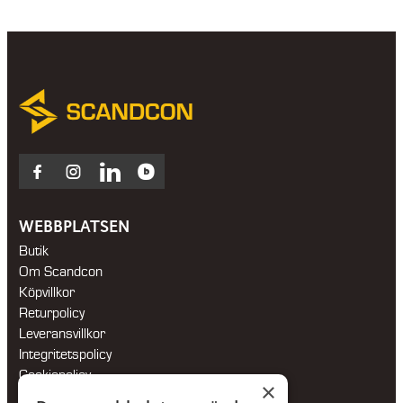
Facebook
Instagram
LinkedIn
Blocket
WEBBPLATSEN
Butik
Om Scandcon
Köpvillkor
Returpolicy
Leveransvillkor
Integritetspolicy
Cookiepolicy
×
Hållbarhetspolicy