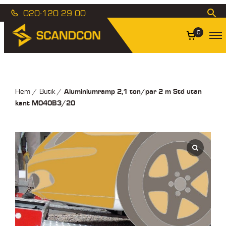
020-120 29 00
0
Aluminiumramp 2,1 ton/par 2 m Std utan
Hem
/
Butik
/
kant M040B3/20