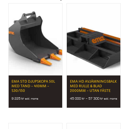
EMA STD DJUPSKOPA 50L
EMA HD AVJÄMNINGSBALK
MED TAND – 410MM –
MED RULLE & BLAD
S30/150
2000MM – UTAN FÄSTE
Price
9 225
kr
45 000
kr
–
57 300
kr
exkl. moms
exkl. moms
range:
45
000 kr
through
57