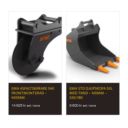
EMA ASFALTSKÄRARE S40
EMA STD DJUPSKOPA 50L
FRONTMONTERAD –
MED TAND – 410MM –
400MM
S30/180
14 625
kr
9 600
kr
exkl. moms
exkl. moms