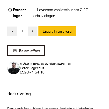
Externt
— Leverans vanligtvis inom 2-10
lager
arbetsdagar.
Lägg till i varukorg
-
+
Aluminiumramp
16
ton/par
Be om offert
2,5
m
FRÅGOR? RING EN AV VÅRA EXPERTER
Std
Peter Lagerhult
0320-71 54 18
utan
kant
M230/25
Beskrivning
mängd
Denna serie last- och lossningsramper, tillverkade av högkvalitativa