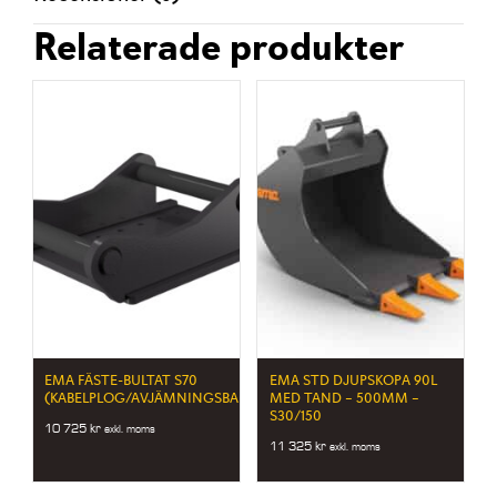
Relaterade produkter
EMA FÄSTE-BULTAT S70
EMA STD DJUPSKOPA 90L
(KABELPLOG/AVJÄMNINGSBALK)
MED TAND – 500MM –
S30/150
10 725
kr
exkl. moms
11 325
kr
exkl. moms