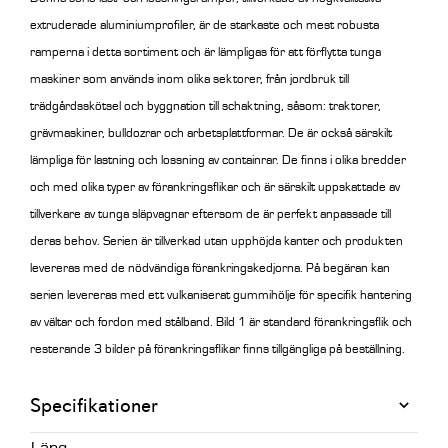
extruderade aluminiumprofiler, är de starkaste och mest robusta
ramperna i detta sortiment och är lämpligas för att förflytta tunga
maskiner som används inom olika sektorer, från jordbruk till
trädgårdsskötsel och byggnation till schaktning, såsom: traktorer,
grävmaskiner, bulldozrar och arbetsplattformar. De är också särskilt
lämpliga för lastning och lossning av containrar. De finns i olika bredder
och med olika typer av förankringsflikar och är särskilt uppskattade av
tillverkare av tunga släpvagnar eftersom de är perfekt anpassade till
deras behov. Serien är tillverkad utan upphöjda kanter och produkten
levereras med de nödvändiga förankringskedjorna. På begäran kan
serien levereras med ett vulkaniserat gummihölje för specifik hantering
av vältar och fordon med stålband.
Bild 1 är standard förankringsflik och
resterande 3 bilder på förankringsflikar finns tillgängliga på beställning.
Specifikationer
Läng