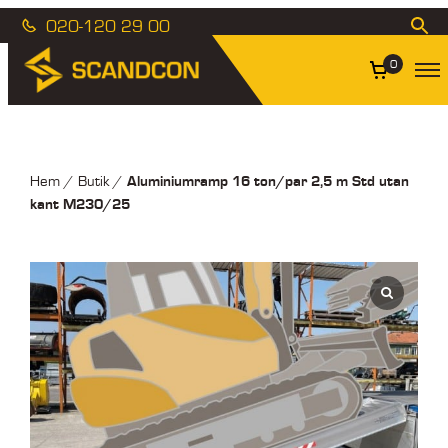
020-120 29 00
0
Aluminiumramp 16 ton/par 2,5 m Std utan
Hem
/
Butik
/
kant M230/25