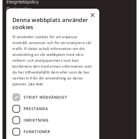
Integritetspolicy
Cookiepolicy
×
Hållbarhetspolicy
Denna webbplats använder
cookies
KONTAKTA OSS
Vi använder cookies för att anpassa
Jour:
073-36 88 87 0
innehåll, annonser och för att analysera vår
Växel:
020-120 29 00
trafik. Vi delar också information om din
användning av vår webbplats med våra
E-post:
info@scandcon.se
reklam- och analyspartners som kan
BESÖKSADRESS
kombinera den med annan information som
du har tillhandahållit dem eller som de har
Backagårdsgatan 9
samlat in från din användning av deras
511 57 Kinna
tjänster.
Läs mer
STRIKT NÖDVÄNDIGT
UPPGIFTER
Orgnummer
PRESTANDA
559375-8161
INRIKTNING
Swishnummer
123-615 05 28
FUNKTIONER