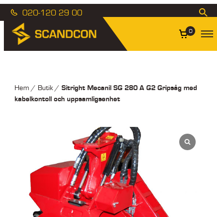
020-120 29 00
0
Sitright Mecanil SG 280 A G2 Gripsåg med
Hem
/
Butik
/
kabelkontoll och uppsamligsenhet