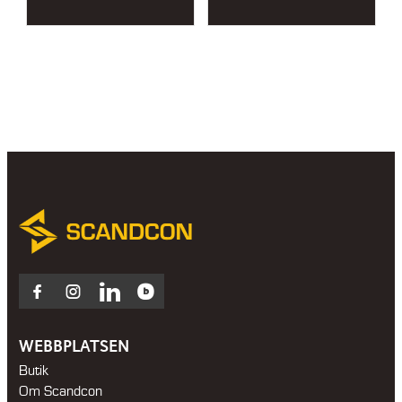
range:
32
550 kr
through
44
350 kr
Facebook
Instagram
LinkedIn
Blocket
WEBBPLATSEN
Butik
Om Scandcon