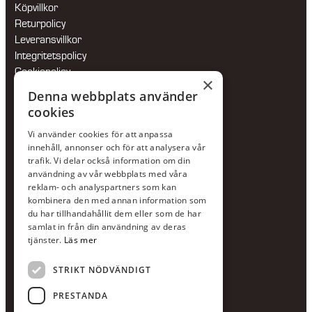
Köpvillkor
Returpolicy
Leveransvillkor
Integritetspolicy
Cookiepolicy
×
Hållbarhetspolicy
Denna webbplats använder
cookies
KONTAKTA OSS
Vi använder cookies för att anpassa
Jour:
073-36 88 87 0
innehåll, annonser och för att analysera vår
Växel:
020-120 29 00
trafik. Vi delar också information om din
användning av vår webbplats med våra
E-post:
info@scandcon.se
reklam- och analyspartners som kan
BESÖKSADRESS
kombinera den med annan information som
du har tillhandahållit dem eller som de har
Backagårdsgatan 9
samlat in från din användning av deras
511 57 Kinna
tjänster.
Läs mer
STRIKT NÖDVÄNDIGT
UPPGIFTER
Orgnummer
PRESTANDA
559375-8161