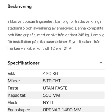
Beskrivning
och
uppsamligsenhet
mängd
Inklusive uppsamlingsenhet. Lämplig för trädavverkning i
stadsmiljö och avverkning av energived.
Denna kompakta
och lätta gripsåg, med en vikt från endast 345 kg., Lämplig
för installation på olika basmaskiner.
Styr allt säkert från
marken via kabel kontroll. 12 eller 24 V.
Specifikationer
Vikt
420 KG
Märke
SITRIGHT
Fäste
UTAN FÄSTE
Kapacitet
550 MM
Skick
NYTT
Egenskaper
ÖPPNAR 1490 MM