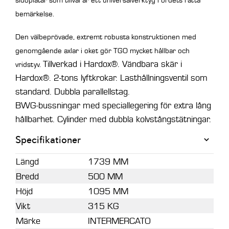
bemärkelse.
Den välbeprövade, extremt robusta konstruktionen med
genomgående axlar i oket gör TGO mycket hållbar och
Tillverkad i Hardox®. Vändbara skär i
vridstyv.
Hardox®. 2-tons lyftkrokar. Lasthållningsventil som
standard. Dubbla parallellstag.
BWG-bussningar med speciallegering för extra lång
hållbarhet. Cylinder med dubbla kolvstångstätningar.
Specifikationer
Längd
1739 MM
Bredd
500 MM
Höjd
1095 MM
Vikt
315 KG
Märke
INTERMERCATO