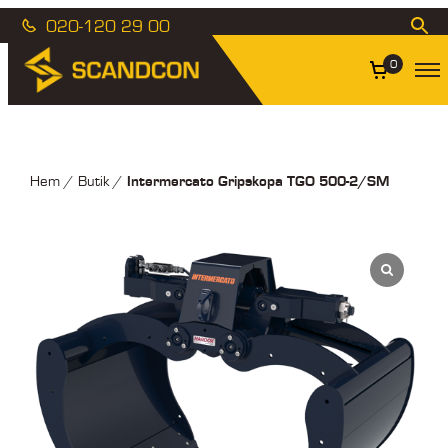
020-120 29 00
0
Intermercato Gripskopa TGO 500-2/SM
Hem
/
Butik
/