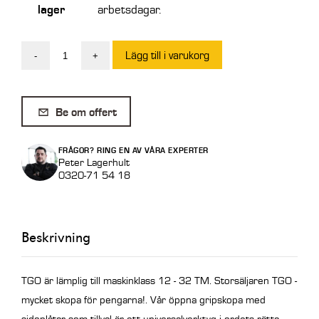
lager
arbetsdagar.
Lägg till i varukorg
-
+
Intermercato
Gripskopa
TGO
Be om offert
500-
2/SM
FRÅGOR? RING EN AV VÅRA EXPERTER
mängd
Peter Lagerhult
0320-71 54 18
Beskrivning
TGO är lämplig till maskinklass 12 - 32 TM. Storsäljaren TGO -
mycket skopa för pengarna!.
Vår öppna gripskopa med
sidoplåtar som tillval är ett universalverktyg i ordets rätta