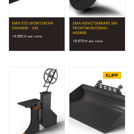
EMA STD SPONTSKOPA
EMA ASFALTSKÄRARE S45
2500MM – S45
FRONTMONTERAD –
400MM
14 850
kr
exkl. moms
16 875
kr
exkl. moms
KLIPP