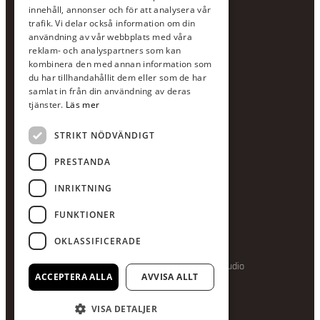
Jour:
073-36 88 87 0
innehåll, annonser och för att analysera vår
Växel:
020-120 29 00
trafik. Vi delar också information om din
användning av vår webbplats med våra
E-post:
info@scandcon.se
reklam- och analyspartners som kan
BESÖKSADRESS
kombinera den med annan information som
du har tillhandahållit dem eller som de har
Backagårdsgatan 9
samlat in från din användning av deras
511 57 Kinna
tjänster.
Läs mer
STRIKT NÖDVÄNDIGT
UPPGIFTER
Orgnummer
PRESTANDA
559375-8161
INRIKTNING
Swishnummer
123-615 05 28
FUNKTIONER
OKLASSIFICERADE
Producerad av Gota Media Brand Studio
ACCEPTERA ALLA
AVVISA ALLT
VISA DETALJER