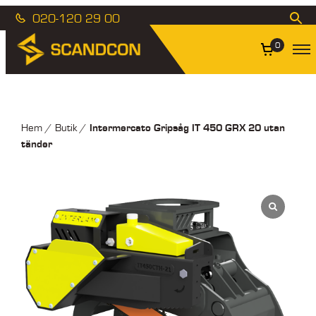
020-120 29 00
0
Intermercato Gripsåg IT 450 GRX 20 utan
Hem
/
Butik
/
tänder