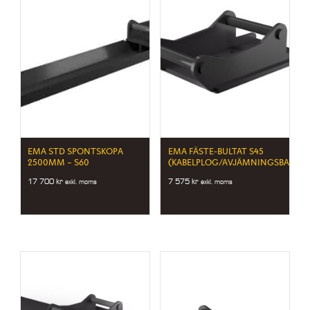
EMA STD SPONTSKOPA
EMA FÄSTE-BULTAT S45
2500MM – S60
(KABELPLOG/AVJÄMNINGSBALK)
17 700
kr
7 575
kr
exkl. moms
exkl. moms