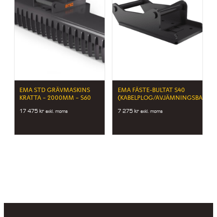
EMA STD GRÄVMASKINS
EMA FÄSTE-BULTAT S40
KRATTA – 2000MM – S60
(KABELPLOG/AVJÄMNINGSBALK)
17 475
kr
7 275
kr
exkl. moms
exkl. moms