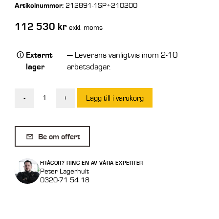
Artikelnummer:
212891-1SP+210200
112 530
kr
exkl. moms
Externt
— Leverans vanligtvis inom 2-10
lager
arbetsdagar.
Lägg till i varukorg
-
+
Intermercato
Gripsåg
IT
Be om offert
450
GRX
FRÅGOR? RING EN AV VÅRA EXPERTER
20
Peter Lagerhult
0320-71 54 18
utan
tänder
mängd