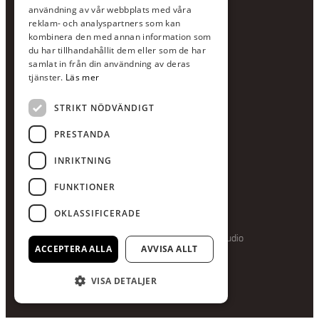
användning av vår webbplats med våra
E-post:
info@scandcon.se
reklam- och analyspartners som kan
BESÖKSADRESS
kombinera den med annan information som
du har tillhandahållit dem eller som de har
Backagårdsgatan 9
samlat in från din användning av deras
511 57 Kinna
tjänster.
Läs mer
STRIKT NÖDVÄNDIGT
UPPGIFTER
Orgnummer
PRESTANDA
559375-8161
INRIKTNING
Swishnummer
123-615 05 28
FUNKTIONER
OKLASSIFICERADE
Producerad av Gota Media Brand Studio
ACCEPTERA ALLA
AVVISA ALLT
VISA DETALJER