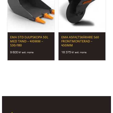
EMA STD DJUPSKOPA 50L
EMA ASFALTSKÄRARE S60
MED TAND – 410MM –
FRONTMONTERAD –
S30/180
450MM
9 600
kr
18 375
kr
exkl. moms
exkl. moms