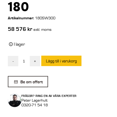
180
Artikelnummer:
180SW300
58 576
kr
exkl. moms
I lager
Lägg till i varukorg
-
+
Gordini
Sopskopa
med
Be om offert
uppsamlare
SW
FRÅGOR? RING EN AV VÅRA EXPERTER
180
Peter Lagerhult
0320-71 54 18
mängd