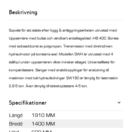
Beskrivning
Sopvals för att städa efter bygg & anläggningsarbeten utrustad med:
Uppsamlare med bultat och vändbart antislitageblad i HB 400. Borste
med sicksackborst av polypropen. Transmission med direktdriven
hydraulmotor på borstens axel. Modellen SWH är utrustad med 4
stålhjul under uppsamlaren vilket minskar slitaget. Universalfäste för
kompaktlastare. Slangar med snabbkopplingar för anslutning till
maskinen med två hydraulledningar. SW180 är lämplig för lastmaskin
2,9-5 ton. Även lämplig till teleskoplastare 4-5 ton.
Specifikationer
Längd
1910 MM
Bredd
1400 MM