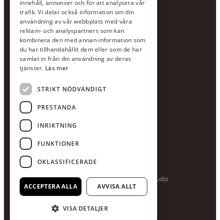
innehåll, annonser och för att analysera vår
Växel:
020-120 29 00
trafik. Vi delar också information om din
användning av vår webbplats med våra
E-post:
info@scandcon.se
reklam- och analyspartners som kan
BESÖKSADRESS
kombinera den med annan information som
du har tillhandahållit dem eller som de har
Backagårdsgatan 9
samlat in från din användning av deras
511 57 Kinna
tjänster.
Läs mer
STRIKT NÖDVÄNDIGT
UPPGIFTER
Orgnummer
PRESTANDA
559375-8161
INRIKTNING
Swishnummer
123-615 05 28
FUNKTIONER
OKLASSIFICERADE
Producerad av Gota Media Brand Studio
ACCEPTERA ALLA
AVVISA ALLT
VISA DETALJER