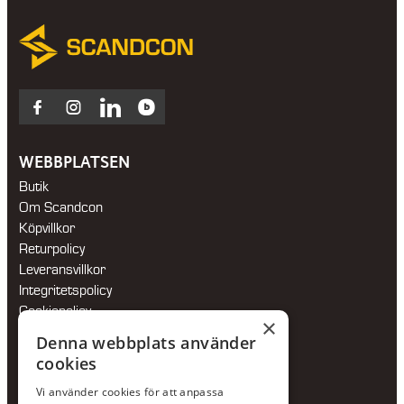
Facebook
Instagram
LinkedIn
Blocket
WEBBPLATSEN
Butik
Om Scandcon
Köpvillkor
Returpolicy
Leveransvillkor
Integritetspolicy
Cookiepolicy
×
Hållbarhetspolicy
Denna webbplats använder
cookies
KONTAKTA OSS
Vi använder cookies för att anpassa
Jour:
073-36 88 87 0