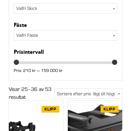
Valfri Skick
Fäste
Valfri Fäste
Prisintervall
Pris:
210 kr
—
159 000 kr
Min
Max
Visar 25–36 av 53
pris
pris
Sortera efter pris: lågt till högt
Sorted
resultat
by
KLIPP
KLIPP
price:
low
to