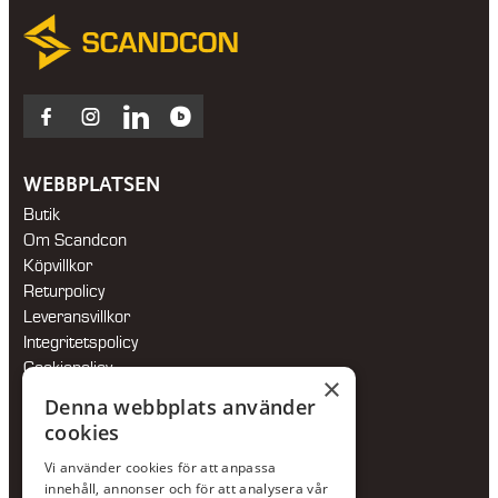
Facebook
Instagram
LinkedIn
Blocket
WEBBPLATSEN
Butik
Om Scandcon
Köpvillkor
Returpolicy
Leveransvillkor
Integritetspolicy
Cookiepolicy
×
Hållbarhetspolicy
Denna webbplats använder
cookies
KONTAKTA OSS
Vi använder cookies för att anpassa
Jour:
073-36 88 87 0
innehåll, annonser och för att analysera vår