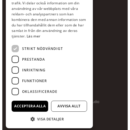
Växel:
020-120 29 00
trafik. Vi delar också information om din
användning av vår webbplats med våra
E-post:
info@scandcon.se
reklam- och analyspartners som kan
BESÖKSADRESS
kombinera den med annan information som
du har tillhandahållit dem eller som de har
Backagårdsgatan 9
samlat in från din användning av deras
511 57 Kinna
tjänster.
Läs mer
STRIKT NÖDVÄNDIGT
UPPGIFTER
Orgnummer
PRESTANDA
559375-8161
INRIKTNING
Swishnummer
123-615 05 28
FUNKTIONER
OKLASSIFICERADE
Producerad av Gota Media Brand Studio
ACCEPTERA ALLA
AVVISA ALLT
VISA DETALJER